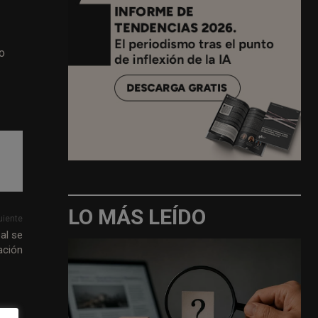
o
LO MÁS LEÍDO
uiente
al se
ación