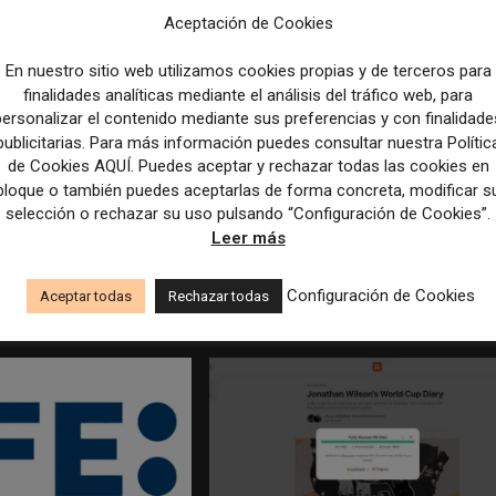
Aceptación de Cookies
En nuestro sitio web utilizamos cookies propias y de terceros para
finalidades analíticas mediante el análisis del tráfico web, para
personalizar el contenido mediante sus preferencias y con finalidade
publicitarias. Para más información puedes consultar nuestra Polític
de Cookies AQUÍ. Puedes aceptar y rechazar todas las cookies en
bloque o también puedes aceptarlas de forma concreta, modificar s
selección o rechazar su uso pulsando “Configuración de Cookies”.
edicción dan el salto a los
Los Colegios de Periodistas piden al
Leer más
taforma de noticias y
Ministerio de Política Territorial y a la
Agencia EFE que rectifiquen convocatori
Configuración de Cookies
Aceptar todas
Rechazar todas
empleo por favorecer el intrusismo