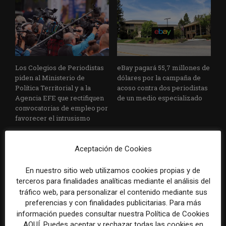
Los Colegios de Periodistas
eBay pagará 55,7 millones de
piden al Ministerio de
dólares por la campaña de
Política Territorial y a la
acoso contra dos periodistas
Agencia EFE que rectifiquen
de un medio especializado
convocatorias de empleo por
favorecer el intrusismo
Aceptación de Cookies
En nuestro sitio web utilizamos cookies propias y de
terceros para finalidades analíticas mediante el análisis del
tráfico web, para personalizar el contenido mediante sus
preferencias y con finalidades publicitarias. Para más
EFE publica una guía para
Substack incorpora una
información puedes consultar nuestra Política de Cookies
integrar la inteligencia
herramienta que estima
AQUÍ. Puedes aceptar y rechazar todas las cookies en