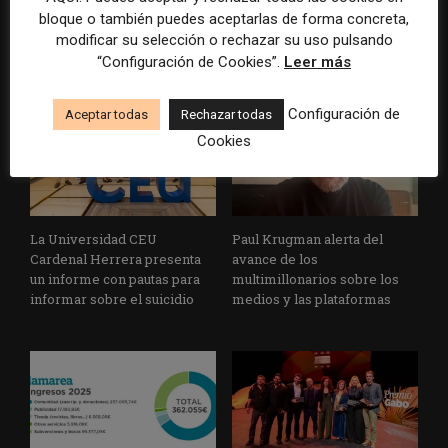
artificial en sus procesos
cuánto contenido ha sido
bloque o también puedes aceptarlas de forma concreta,
informativos con supervisión
escrito con inteligencia
modificar su selección o rechazar su uso pulsando
humana
artificial
“Configuración de Cookies”.
Leer más
Configuración de
Aceptar todas
Rechazar todas
Cookies
La Universidad CEU
Paul Krugman alerta del
Cardenal Herrera presenta
avance de los
un informe con pautas para
multimillonarios sobre los
informar sobre el suicidio
medios y las plataformas