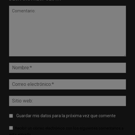
Comentario:
Nomb
Corr
elect
Sitio
web:
Guardar mis datos para la próxima vez que comente
Recibir un correo electrónico con los siguientes comentarios a
esta entrada.