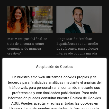
Mar Manrique: “Al final, se
Diego Mariño: “Infobae
trata de encontrar cómo
España busca ser un medio
comunicar de manera
de referencia para el lector
creativa”
interesado por una mirada
moderna y objetiva”
Aceptación de Cookies
En nuestro sitio web utilizamos cookies propias y de
terceros para finalidades analíticas mediante el análisis del
tráfico web, para personalizar el contenido mediante sus
preferencias y con finalidades publicitarias. Para más
información puedes consultar nuestra Política de Cookies
AQUÍ. Puedes aceptar y rechazar todas las cookies en
El Digital News Report
Bloomberg Media reorienta
destaca el aumento de la
su estrategia publicitaria para
bloque o también puedes aceptarlas de forma concreta,