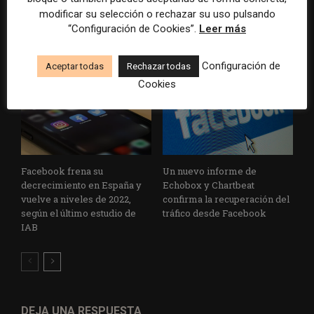
desconfianza en las noticias,
enfocarse más en el usuario
modificar su selección o rechazar su uso pulsando
tendencia que en España
“Configuración de Cookies”.
Leer más
alcanza su pico más alto
Configuración de
Aceptar todas
Rechazar todas
Cookies
Facebook frena su
Un nuevo informe de
decrecimiento en España y
Echobox y Chartbeat
vuelve a niveles de 2022,
confirma la recuperación del
según el último estudio de
tráfico desde Facebook
IAB
DEJA UNA RESPUESTA