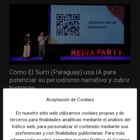
Cómo El Surti (Paraguay) usa IA para
potenciar su periodismo narrativo y cubrir
historias...
31 octubre, 2024
Aceptación de Cookies
AUDIENCIA
¿Cómo los medios pueden aprovechar el boom de las plataformas
En nuestro sitio web utilizamos cookies propias y de
conversacionales para contar historias reales y abordar temáticas
terceros para finalidades analíticas mediante el análisis del
complejas, como el narcotráfico? ¿De qué...
tráfico web, para personalizar el contenido mediante sus
preferencias y con finalidades publicitarias. Para más
información puedes consultar nuestra Política de Cookies