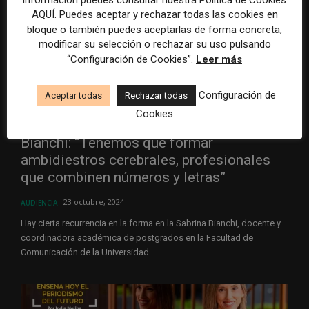
AQUÍ. Puedes aceptar y rechazar todas las cookies en
bloque o también puedes aceptarlas de forma concreta,
modificar su selección o rechazar su uso pulsando
“Configuración de Cookies”.
Leer más
Configuración de
Aceptar todas
Rechazar todas
Cookies
Bianchi: “Tenemos que formar
ambidiestros cerebrales, profesionales
que combinen números y letras”
23 octubre, 2024
AUDIENCIA
Hay cierta recurrencia en la forma en la Sabrina Bianchi, docente y
coordinadora académica de postgrados en la Facultad de
Comunicación de la Universidad...