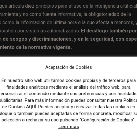
 articula diez principios para el uso de la inteligencia artificia
ramienta y no como fuente informativa, la obligatoriedad de la
s como la información de última hora o la que afecta a menores, y
 asistido por sistemas automatizados.
El decálogo también pon
n de sesgos y discriminaciones, y en la seguridad, con espe
miento de la normativa vigente.
Aceptación de Cookies
Artículo sig
En nuestro sitio web utilizamos cookies propias y de terceros para
Los padres españoles respaldan limitar el acceso de meno
finalidades analíticas mediante el análisis del tráfico web, para
redes sociales, pero dudan de su aplic
personalizar el contenido mediante sus preferencias y con finalidade
publicitarias. Para más información puedes consultar nuestra Polític
de Cookies AQUÍ. Puedes aceptar y rechazar todas las cookies en
bloque o también puedes aceptarlas de forma concreta, modificar s
selección o rechazar su uso pulsando “Configuración de Cookies”.
Leer más