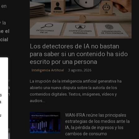
l en
 la
e el
cial
Los detectores de IA no bastan
para saber si un contenido ha sido
escrito por una persona
3 agosto, 2026
Inteligencia Artificial
uiente
La irrupción de la inteligencia artificial generativa ha
res a
abierto una nueva disputa sobre la autoría de los
ación
contenidos digitales. Textos, imágenes, vídeos y
s
audios...
a
u
WAN-IFRA reúne las principales
estrategias de los medios ante la
IA, la pérdida de ingresos y los
cambios de consumo