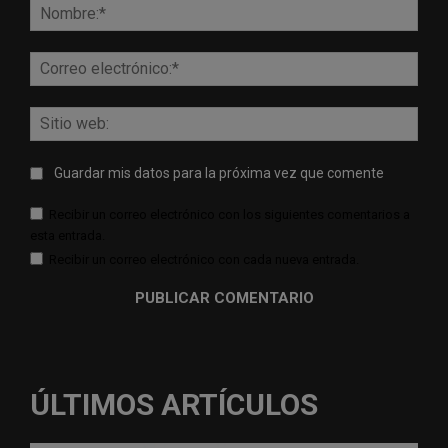
Nomb
Corr
elect
Sitio
web:
Guardar mis datos para la próxima vez que comente
Recibir un correo electrónico con los siguientes comentarios a
esta entrada.
Recibir un correo electrónico con cada nueva entrada.
ÚLTIMOS ARTÍCULOS