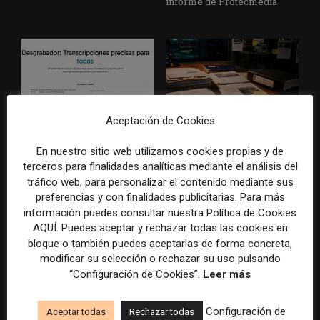
informe de Protecmedia
Aceptación de Cookies
De herramienta interna a
La era de la IA devuelve el
recurso para la
valor a las fuentes, la
En nuestro sitio web utilizamos cookies propias y de
sustentabilidad: el camino del
verificación y el
terceros para finalidades analíticas mediante el análisis del
Desgrabador de Chequeado
conocimiento especializado
tráfico web, para personalizar el contenido mediante sus
preferencias y con finalidades publicitarias. Para más
información puedes consultar nuestra Política de Cookies
AQUÍ. Puedes aceptar y rechazar todas las cookies en
bloque o también puedes aceptarlas de forma concreta,
modificar su selección o rechazar su uso pulsando
“Configuración de Cookies”.
Leer más
El contenido líquido plantea
Cómo evitar que las normas
Configuración de
Aceptar todas
Rechazar todas