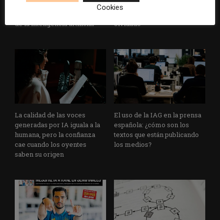
una transformación radical
sobre inteligencia artificial se
Cookies
de las redacciones en la era
queden en un documento
de la inteligencia artificial
olvidado
La calidad de las voces
El uso de la IAG en la prensa
generadas por IA iguala a la
española: ¿cómo son los
humana, pero la confianza
textos que están publicando
cae cuando los oyentes
los medios?
saben su origen