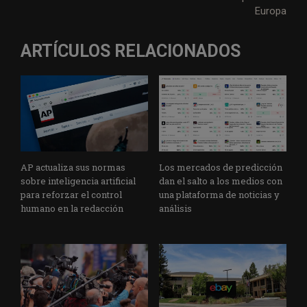
r
o
I
p
a
e
Europa
k
n
p
m
ARTÍCULOS RELACIONADOS
AP actualiza sus normas
Los mercados de predicción
sobre inteligencia artificial
dan el salto a los medios con
para reforzar el control
una plataforma de noticias y
humano en la redacción
análisis