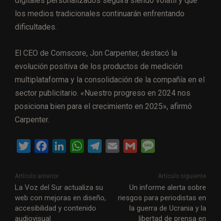
digitales personalizados seguirá siendo volátil y que
los medios tradicionales continuarán enfrentando
dificultades.
El CEO de Comscore, Jon Carpenter, destacó la
evolución positiva de los productos de medición
multiplataforma y la consolidación de la compañía en el
sector publicitario. «Nuestro progreso en 2024 nos
posiciona bien para el crecimiento en 2025», afirmó
Carpenter.
T
F
L
W
T
E
G
M
w
a
i
h
e
m
m
e
i
c
n
a
l
a
a
s
Artículo anterior
Artículo siguiente
t
e
k
t
e
i
i
s
La Voz del Sur actualiza su
Un informe alerta sobre
web con mejoras en diseño,
riesgos para periodistas en
t
b
e
s
g
l
l
a
accesibilidad y contenido
la guerra de Ucrania y la
e
o
d
A
r
g
audiovisual
libertad de prensa en