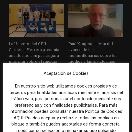
La Universidad CEU
Paul Krugman alerta del
Cardenal Herrera presenta
avance de los
un informe con pautas para
multimillonarios sobre los
informar sobre el suicidio
medios y las plataformas
Aceptación de Cookies
En nuestro sitio web utilizamos cookies propias y de
terceros para finalidades analíticas mediante el análisis del
tráfico web, para personalizar el contenido mediante sus
preferencias y con finalidades publicitarias. Para más
información puedes consultar nuestra Política de Cookies
La Marea cierra 2025 con
El Premio Gabo 2026
AQUÍ. Puedes aceptar y rechazar todas las cookies en
superávit, pero su
reconoce cinco historias de
bloque o también puedes aceptarlas de forma concreta,
cooperativa pierde 38.542
Brasil, España y El Salvador
modificar su selección o rechazar su uso pulsando