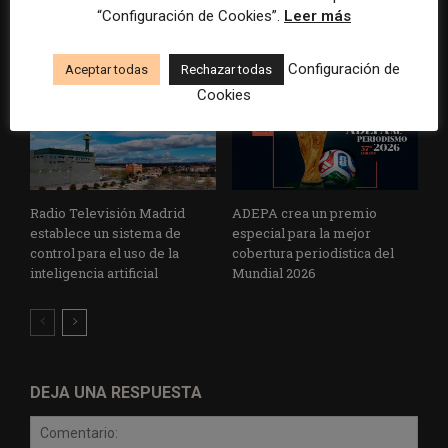
euros
sobre el poder, la memoria y
“Configuración de Cookies”.
Leer más
la violencia
Configuración de
Aceptar todas
Rechazar todas
Cookies
Radio Televisión Madrid
ADEPA crea un premio
establece un sistema de
especial para la mejor
control para el uso de la
cobertura periodística del
inteligencia artificial
Mundial 2026
DEJA UNA RESPUESTA