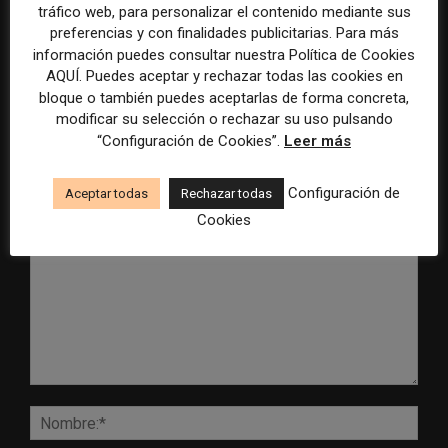
tráfico web, para personalizar el contenido mediante sus
Radio Televisión Madrid
ADEPA crea un premio
preferencias y con finalidades publicitarias. Para más
establece un sistema de
especial para la mejor
control para el uso de la
cobertura periodística del
información puedes consultar nuestra Política de Cookies
inteligencia artificial
Mundial 2026
AQUÍ. Puedes aceptar y rechazar todas las cookies en
bloque o también puedes aceptarlas de forma concreta,
modificar su selección o rechazar su uso pulsando
“Configuración de Cookies”.
Leer más
DEJA UNA RESPUESTA
Configuración de
Aceptar todas
Rechazar todas
Cookies
Comentario:
Nomb