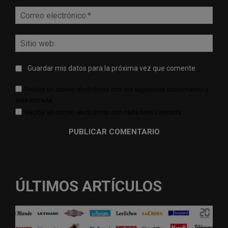
Corr
elect
Sitio
web:
Guardar mis datos para la próxima vez que comente
Recibir un correo electrónico con los siguientes comentarios a
esta entrada.
Recibir un correo electrónico con cada nueva entrada.
ÚLTIMOS ARTÍCULOS