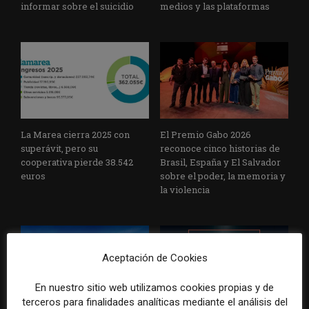
informar sobre el suicidio
medios y las plataformas
La Marea cierra 2025 con
El Premio Gabo 2026
superávit, pero su
reconoce cinco historias de
cooperativa pierde 38.542
Brasil, España y El Salvador
euros
sobre el poder, la memoria y
la violencia
Aceptación de Cookies
En nuestro sitio web utilizamos cookies propias y de
terceros para finalidades analíticas mediante el análisis del