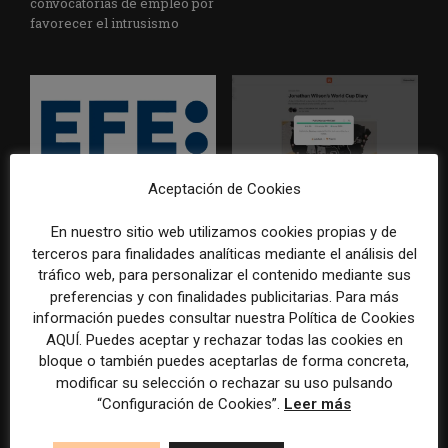
convocatorias de empleo por
favorecer el intrusismo
Aceptación de Cookies
EFE publica una guía para
Substack incorpora una
integrar la inteligencia
herramienta que estima
En nuestro sitio web utilizamos cookies propias y de
artificial en sus procesos
cuánto contenido ha sido
terceros para finalidades analíticas mediante el análisis del
informativos con supervisión
escrito con inteligencia
tráfico web, para personalizar el contenido mediante sus
humana
artificial
preferencias y con finalidades publicitarias. Para más
información puedes consultar nuestra Política de Cookies
AQUÍ. Puedes aceptar y rechazar todas las cookies en
bloque o también puedes aceptarlas de forma concreta,
modificar su selección o rechazar su uso pulsando
“Configuración de Cookies”.
Leer más