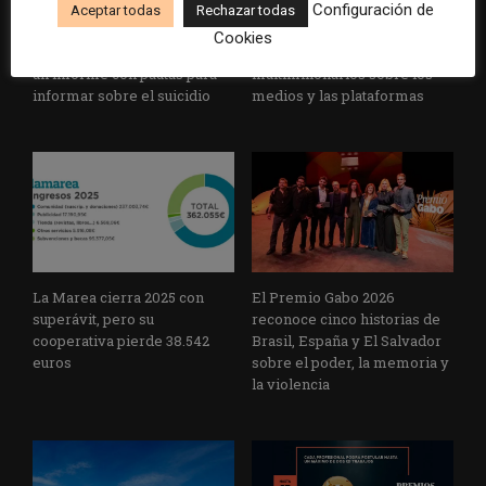
Configuración de
Aceptar todas
Rechazar todas
La Universidad CEU
Paul Krugman alerta del
Cookies
Cardenal Herrera presenta
avance de los
un informe con pautas para
multimillonarios sobre los
informar sobre el suicidio
medios y las plataformas
La Marea cierra 2025 con
El Premio Gabo 2026
superávit, pero su
reconoce cinco historias de
cooperativa pierde 38.542
Brasil, España y El Salvador
euros
sobre el poder, la memoria y
la violencia