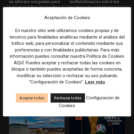
un informe con pautas para
multimillonarios sobre los
informar sobre el suicidio
medios y las plataformas
Aceptación de Cookies
En nuestro sitio web utilizamos cookies propias y de
terceros para finalidades analíticas mediante el análisis del
tráfico web, para personalizar el contenido mediante sus
preferencias y con finalidades publicitarias. Para más
información puedes consultar nuestra Política de Cookies
AQUÍ. Puedes aceptar y rechazar todas las cookies en
La Marea cierra 2025 con
El Premio Gabo 2026
bloque o también puedes aceptarlas de forma concreta,
superávit, pero su
reconoce cinco historias de
cooperativa pierde 38.542
Brasil, España y El Salvador
modificar su selección o rechazar su uso pulsando
euros
sobre el poder, la memoria y
“Configuración de Cookies”.
Leer más
la violencia
Configuración de
Aceptar todas
Rechazar todas
Cookies