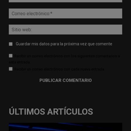
Corr
elect
Sitio
web:
Guardar mis datos para la próxima vez que comente
Recibir un correo electrónico con los siguientes comentarios a
esta entrada.
Recibir un correo electrónico con cada nueva entrada.
ÚLTIMOS ARTÍCULOS