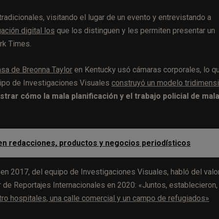
dicionales, visitando el lugar de un evento y entrevistando a
ción digital los
que los distinguen y les permiten presentar un
ork Times.
casa de Breonna Taylor
en Kentucky usó cámaras corporales, lo q
uipo de Investigaciones Visuales
construyó un modelo tridimensi
trar cómo la mala planificación y el trabajo policial de mal
 en redacciones, productos y negocios periodísticos
en 2017, del equipo de Investigaciones Visuales, habló del valo
r de Reportajes Internacionales en 2020: «Juntos, establecieron,
ro hospitales, una calle comercial y un campo de refugiados»