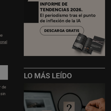
ue
onal
a
LO MÁS LEÍDO
r de
 sin