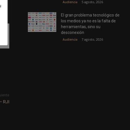
5 agosto, 2026
Audiencia
ales
u
El gran problema tecnológico de
los medios ya no es la falta de
herramientas, sino su
desconexión
7 agosto, 2026
Audiencia
.
uiente
– RJI