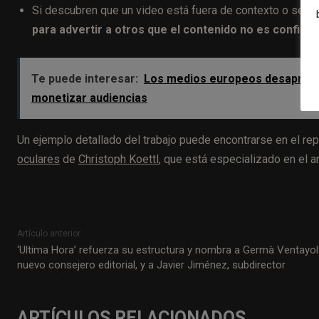
Si descubren que un video está fuera de contexto o se us
para advertir a otros que el contenido no es confiabl
Te puede interesar:
Los medios europeos desaprovech
monetizar audiencias
Un ejemplo detallado del trabajo puede encontrarse en el re
oculares
de
Christoph Koettl
, que está especializado en el a
Artículo anterior
‘Ultima Hora’ refuerza su estructura y nombra a Germà Ventayol
nuevo consejero editorial, y a Javier Jiménez, subdirector
ARTÍCULOS RELACIONADOS