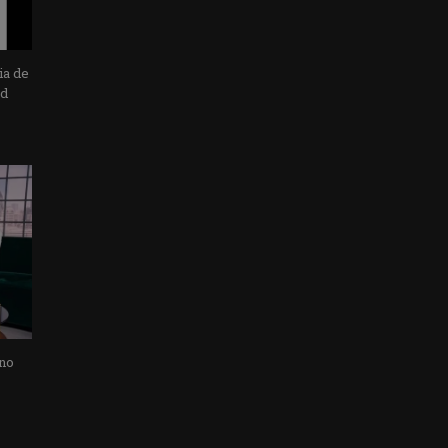
ia de
ad
 no