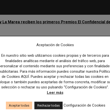
 y La Marea reciben los primeros Premios El Confidencial d
Aceptación de Cookies
Artículo sig
Innovación: un estudio advierte del peligro de lanzarse a in
En nuestro sitio web utilizamos cookies propias y de terceros para
en IA sin repensar antes el modelo de negocio de los m
finalidades analíticas mediante el análisis del tráfico web, para
personalizar el contenido mediante sus preferencias y con finalidade
publicitarias. Para más información puedes consultar nuestra Polític
de Cookies AQUÍ. Puedes aceptar y rechazar todas las cookies en
bloque o también puedes aceptarlas de forma concreta, modificar s
selección o rechazar su uso pulsando “Configuración de Cookies”.
Leer más
Configuración de Cookies
Aceptar todas
Rechazar todas