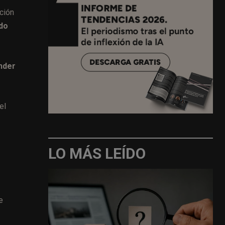
ición
ido
nder
el
LO MÁS LEÍDO
e