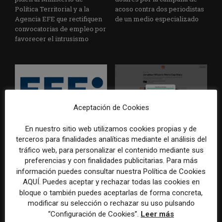
Política Territorial y a la
acoso contra dos periodistas
Agencia EFE que rectifiquen
de un medio especializado
convocatorias de empleo por
favorecer el intrusismo
Aceptación de Cookies
En nuestro sitio web utilizamos cookies propias y de
EFE publica una guía para
Substack incorpora una
terceros para finalidades analíticas mediante el análisis del
integrar la inteligencia
herramienta que estima
tráfico web, para personalizar el contenido mediante sus
artificial en sus procesos
cuánto contenido ha sido
informativos con supervisión
escrito con inteligencia
preferencias y con finalidades publicitarias. Para más
humana
artificial
información puedes consultar nuestra Política de Cookies
AQUÍ. Puedes aceptar y rechazar todas las cookies en
bloque o también puedes aceptarlas de forma concreta,
modificar su selección o rechazar su uso pulsando
“Configuración de Cookies”.
Leer más