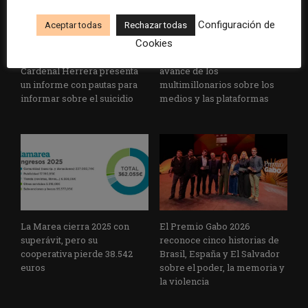
Configuración de
Aceptar todas
Rechazar todas
Cookies
La Universidad CEU
Paul Krugman alerta del
Cardenal Herrera presenta
avance de los
un informe con pautas para
multimillonarios sobre los
informar sobre el suicidio
medios y las plataformas
La Marea cierra 2025 con
El Premio Gabo 2026
superávit, pero su
reconoce cinco historias de
cooperativa pierde 38.542
Brasil, España y El Salvador
euros
sobre el poder, la memoria y
la violencia