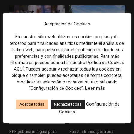
Aceptación de Cookies
En nuestro sitio web utilizamos cookies propias y de
terceros para finalidades analíticas mediante el análisis del
Los Colegios de Periodistas
eBay pagará 55,7 millones de
tráfico web, para personalizar el contenido mediante sus
piden al Ministerio de
dólares por la campaña de
preferencias y con finalidades publicitarias. Para más
Política Territorial y a la
acoso contra dos periodistas
información puedes consultar nuestra Política de Cookies
Agencia EFE que rectifiquen
de un medio especializado
AQUÍ. Puedes aceptar y rechazar todas las cookies en
convocatorias de empleo por
bloque o también puedes aceptarlas de forma concreta,
favorecer el intrusismo
modificar su selección o rechazar su uso pulsando
“Configuración de Cookies”.
Leer más
Configuración de
Aceptar todas
Rechazar todas
Cookies
EFE publica una guía para
Substack incorpora una