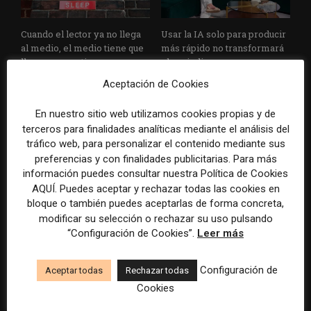
Cuando el lector ya no llega
Usar la IA solo para producir
al medio, el medio tiene que
más rápido no transformará
llegar a sus rutinas
el periodismo
Aceptación de Cookies
En nuestro sitio web utilizamos cookies propias y de
terceros para finalidades analíticas mediante el análisis del
tráfico web, para personalizar el contenido mediante sus
preferencias y con finalidades publicitarias. Para más
información puedes consultar nuestra Política de Cookies
AQUÍ. Puedes aceptar y rechazar todas las cookies en
Doce lecciones de Oxford
El periodista ya no basta: los
bloque o también puedes aceptarlas de forma concreta,
para las redacciones: menos
grandes medios rediseñan
modificar su selección o rechazar su uso pulsando
retórica sobre innovación y
sus redacciones con perfiles
más método periodístico
que no existían hace cinco
“Configuración de Cookies”.
Leer más
años
Configuración de
Aceptar todas
Rechazar todas
Cookies