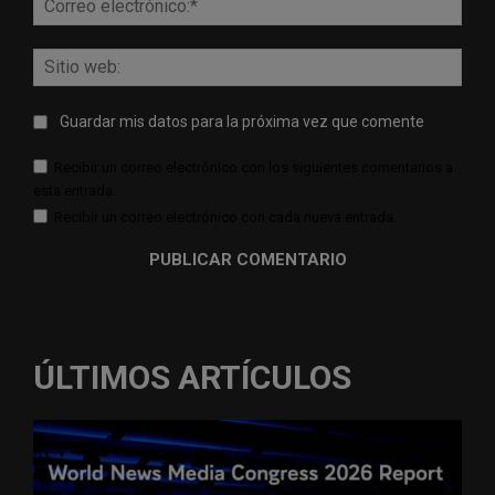
elect
Sitio
web:
Guardar mis datos para la próxima vez que comente
Recibir un correo electrónico con los siguientes comentarios a
esta entrada.
Recibir un correo electrónico con cada nueva entrada.
ÚLTIMOS ARTÍCULOS