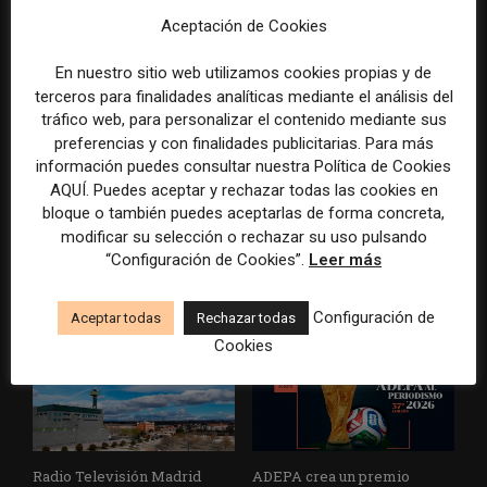
Aceptación de Cookies
En nuestro sitio web utilizamos cookies propias y de
terceros para finalidades analíticas mediante el análisis del
tráfico web, para personalizar el contenido mediante sus
preferencias y con finalidades publicitarias. Para más
información puedes consultar nuestra Política de Cookies
La Marea cierra 2025 con
El Premio Gabo 2026
AQUÍ. Puedes aceptar y rechazar todas las cookies en
superávit, pero su
reconoce cinco historias de
bloque o también puedes aceptarlas de forma concreta,
cooperativa pierde 38.542
Brasil, España y El Salvador
modificar su selección o rechazar su uso pulsando
euros
sobre el poder, la memoria y
“Configuración de Cookies”.
Leer más
la violencia
Configuración de
Aceptar todas
Rechazar todas
Cookies
Radio Televisión Madrid
ADEPA crea un premio