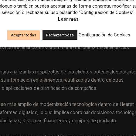
bloque o también puedes aceptarlas de forma concreta, modificar s
aración de materiales comerciales que posteriormente se present
selección o rechazar su uso pulsando “Configuración de Cookies”.
Leer más
licitarias enviadas por los anunciantes.
Los usuarios pueden
Configuración de Cookies
Aceptar todas
Rechazar todas
cibir una evaluación del material y sugerencias de mejora
. 
nes con los anunciantes sobre cómo mejorar la eficacia de sus
n para analizar las respuestas de los clientes potenciales durante
a información en elementos reutilizables dentro de otras
o aplicaciones de planificación de campañas.
oceso más amplio de modernización tecnológica dentro de Hearst
formas digitales, lo que implica coordinar decisiones tecnológ
icitarias, sistemas financieros y equipos de producto.