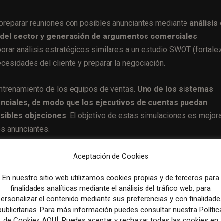
 preparar reuniones con posibles anunciantes mediante
análisis 
s del sector y generación de argumentos comerciales
orar análisis estratégicos similares a un estudio SWOT (fortale
cesidades del cliente y preparar la negociación.
entrenamiento de los equipos de ventas.
Uno de los sistemas
enciales, de modo que los ejecutivos de cuentas puedan
sibles objeciones
. El objetivo de estas simulaciones es mejora
s anunciantes.
Aceptación de Cookies
ajo editorial, la trazabilidad y la relación con el lector, segú
En nuestro sitio web utilizamos cookies propias y de terceros para
finalidades analíticas mediante el análisis del tráfico web, para
personalizar el contenido mediante sus preferencias y con finalidade
rias.
El sistema genera textos para presentaciones
publicitarias. Para más información puedes consultar nuestra Polític
que se incluye en las propuestas destinadas a los
de Cookies AQUÍ. Puedes aceptar y rechazar todas las cookies en