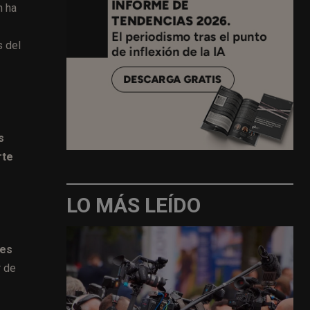
n ha
s del
s
rte
LO MÁS LEÍDO
res
r de