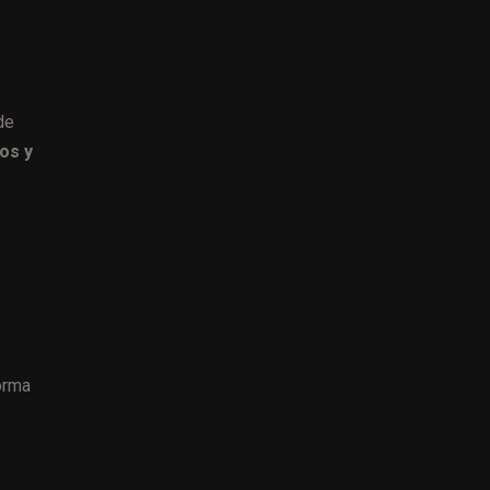
de
ios y
orma