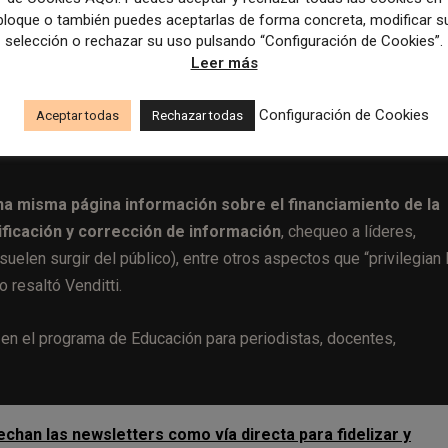
bloque o también puedes aceptarlas de forma concreta, modificar s
selección o rechazar su uso pulsando “Configuración de Cookies”.
Leer más
Configuración de Cookies
Aceptar todas
Rechazar todas
na misma página información sobre el financiamiento de la
ificación y corrección de información
, chequeo a líderes,
elen surgir del público), entre otros aspectos que “privilegian 
o resaltó Venditti.
 en el programa de Educación para periodistas, docentes,
an las newsletters como vía directa para fidelizar y