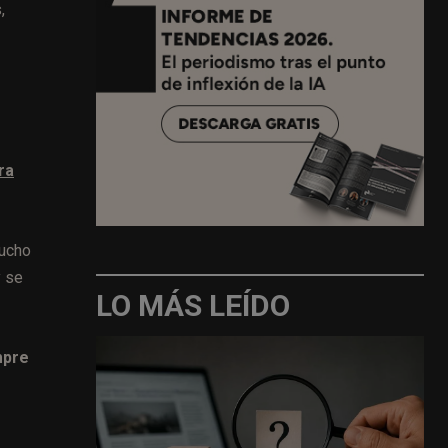
,
ra
mucho
y se
LO MÁS LEÍDO
mpre