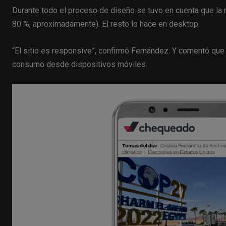
Durante todo el proceso de diseño se tuvo en cuenta que la ma
80 %, aproximadamente). El resto lo hace en desktop.
“El sitio es responsive”, confirmó Fernández. Y comentó que 
consumo desde dispositivos móviles.
R
e
p
r
o
d
u
c
t
o