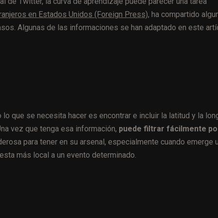
l de Twitter, la curva de aprendizaje puede parecer una tarea
ranjeros en Estados Unidos (Foreign Press)
, ha compartido algu
sos. Algunas de las informaciones se han adaptado en este artí
lo que se necesita hacer es encontrar e incluir la latitud y la lon
 Una vez que tenga esa información,
puede filtrar fácilmente po
erosa para tener en su arsenal, especialmente cuando emerge 
uesta más local a un evento determinado.