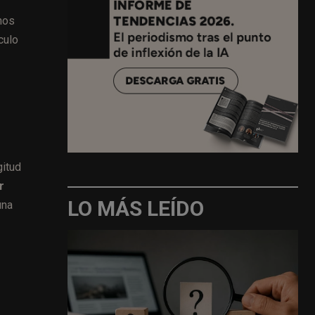
nos
culo
gitud
r
LO MÁS LEÍDO
una