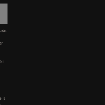
ción.
ar
til
e la
ón