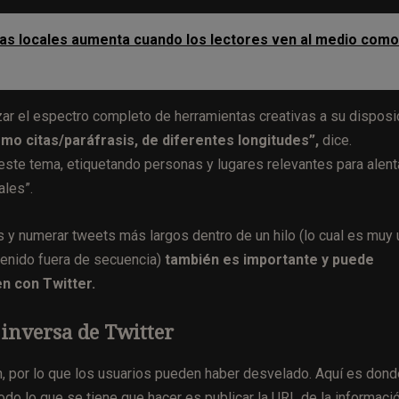
cias locales aumenta cuando los lectores ven al medio como
lizar el espectro completo de herramientas creativas a su disposi
omo citas/paráfrasis, de diferentes longitudes”,
dice.
este tema, etiquetando personas y lugares relevantes para alent
ales”.
s y numerar tweets más largos dentro de un hilo (lo cual es muy ú
tenido fuera de secuencia)
también es importante y puede
en con Twitter.
inversa de Twitter
, por lo que los usuarios pueden haber desvelado. Aquí es dond
odo lo que se tiene que hacer es publicar la URL de la informaci