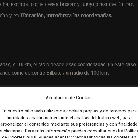
cha, escriba lo que desea buscar y luego presione Entrar.
echa y en
Ubicación, introduzca las coordenadas.
adas, y 100km, el radio desde esas coordenadas. En este caso,
omando como epicentro Bilbao, y un radio de 100 kms.
Aceptación de Cookies
En nuestro sitio web utilizamos cookies propias y de terceros para
finalidades analíticas mediante el análisis del tráfico web, para
personalizar el contenido mediante sus preferencias y con finalidade
ás rápido no transformará el periodismo
publicitarias. Para más información puedes consultar nuestra Polític
de Cookies AQUÍ. Puedes aceptar y rechazar todas las cookies en