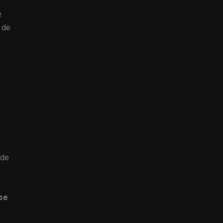
e
a de
 de
 se