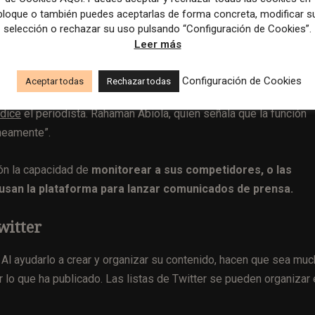
bloque o también puedes aceptarlas de forma concreta, modificar s
selección o rechazar su uso pulsando “Configuración de Cookies”.
Leer más
 para mantenerse en contacto con lo que está sucediendo ahor
ables que se pueden configurar para mostrar la línea de
Configuración de Cookies
Aceptar todas
Rechazar todas
ctos, listas, tendencias, favoritos, resultados de búsqued
dice
el periodista. Rahaman Abiola, quien señala que la función
áneamente”.
ón la capacidad de
monitorear a sus competidores, o las
usan la plataforma para lanzar comunicados de prensa.
witter
 Al ayudarlo a crear y organizar su contenido, hacen que sea mu
r lo que ha publicado. Las listas de Twitter se pueden organizar