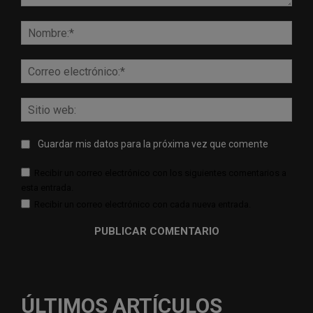
Comentario:
Nomb
Corr
elect
Sitio
web:
Guardar mis datos para la próxima vez que comente
Recibir un correo electrónico con los siguientes comentarios a
esta entrada.
Recibir un correo electrónico con cada nueva entrada.
ÚLTIMOS ARTÍCULOS