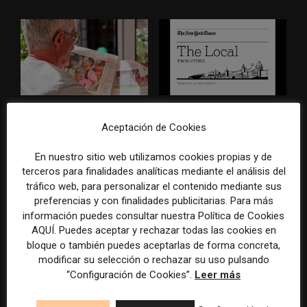
Los medios tienen audiencia,
El buzón como nueva
pero no siempre comunidad:
portada: la estrategia de los
Aceptación de Cookies
cómo activar a los lectores
medios para conquistar
que siguen las noticias en
ciudad a ciudad
En nuestro sitio web utilizamos cookies propias y de
silencio
terceros para finalidades analíticas mediante el análisis del
tráfico web, para personalizar el contenido mediante sus
preferencias y con finalidades publicitarias. Para más
información puedes consultar nuestra Política de Cookies
AQUÍ. Puedes aceptar y rechazar todas las cookies en
bloque o también puedes aceptarlas de forma concreta,
modificar su selección o rechazar su uso pulsando
“Configuración de Cookies”.
Leer más
Cómo adelantarse a los
Cuando el lector ya no llega