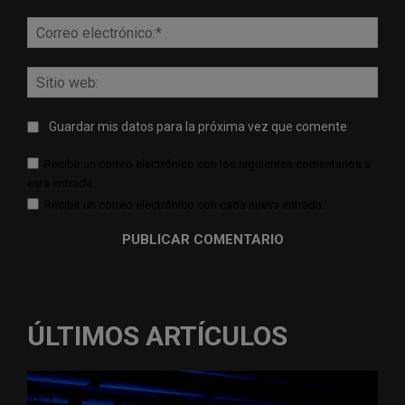
Corr
elect
Sitio
web:
Guardar mis datos para la próxima vez que comente
Recibir un correo electrónico con los siguientes comentarios a
esta entrada.
Recibir un correo electrónico con cada nueva entrada.
ÚLTIMOS ARTÍCULOS