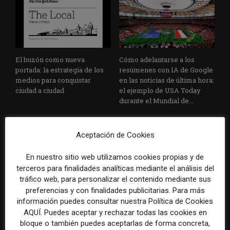
El buzón como nueva
Cómo adelantarse a los
portada: la estrategia de los
resúmenes con IA de Google
medios para conquistar
en las noticias de última hora:
ciudad a ciudad
el ejemplo de USA Today
durante el Mundial de...
Aceptación de Cookies
En nuestro sitio web utilizamos cookies propias y de
terceros para finalidades analíticas mediante el análisis del
tráfico web, para personalizar el contenido mediante sus
preferencias y con finalidades publicitarias. Para más
Cuando el lector ya no llega
Usar la IA solo para producir
información puedes consultar nuestra Política de Cookies
al medio, el medio tiene que
más rápido no transformará
AQUÍ. Puedes aceptar y rechazar todas las cookies en
llegar a sus rutinas
el periodismo
bloque o también puedes aceptarlas de forma concreta,