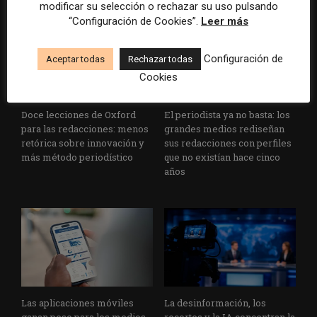
modificar su selección o rechazar su uso pulsando
“Configuración de Cookies”.
Leer más
Configuración de
Aceptar todas
Rechazar todas
Cookies
Doce lecciones de Oxford
El periodista ya no basta: los
para las redacciones: menos
grandes medios rediseñan
retórica sobre innovación y
sus redacciones con perfiles
más método periodístico
que no existían hace cinco
años
Las aplicaciones móviles
La desinformación, los