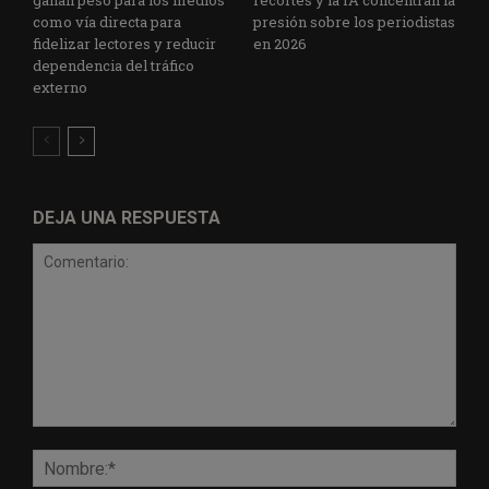
ganan peso para los medios
recortes y la IA concentran la
como vía directa para
presión sobre los periodistas
fidelizar lectores y reducir
en 2026
dependencia del tráfico
externo
DEJA UNA RESPUESTA
Comentario:
Nomb