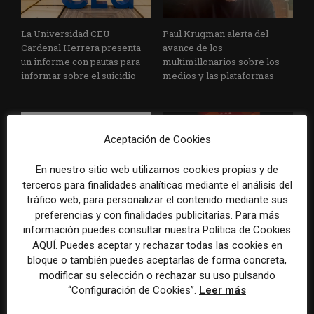
La Universidad CEU
Paul Krugman alerta del
Cardenal Herrera presenta
avance de los
un informe con pautas para
multimillonarios sobre los
informar sobre el suicidio
medios y las plataformas
Aceptación de Cookies
En nuestro sitio web utilizamos cookies propias y de
terceros para finalidades analíticas mediante el análisis del
tráfico web, para personalizar el contenido mediante sus
La Marea cierra 2025 con
El Premio Gabo 2026
preferencias y con finalidades publicitarias. Para más
superávit, pero su
reconoce cinco historias de
información puedes consultar nuestra Política de Cookies
cooperativa pierde 38.542
Brasil, España y El Salvador
AQUÍ. Puedes aceptar y rechazar todas las cookies en
euros
sobre el poder, la memoria y
bloque o también puedes aceptarlas de forma concreta,
la violencia
modificar su selección o rechazar su uso pulsando
“Configuración de Cookies”.
Leer más