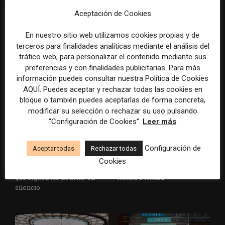
Aceptación de Cookies
Veinte ejemplos de uso de la
La bolsa ha borrado hasta el
IA en redacciones, productos
98% del valor de algunos
En nuestro sitio web utilizamos cookies propias y de
y negocios periodísticos
grandes grupos de prensa
terceros para finalidades analíticas mediante el análisis del
tradicionales
tráfico web, para personalizar el contenido mediante sus
preferencias y con finalidades publicitarias. Para más
información puedes consultar nuestra Política de Cookies
AQUÍ. Puedes aceptar y rechazar todas las cookies en
bloque o también puedes aceptarlas de forma concreta,
modificar su selección o rechazar su uso pulsando
“Configuración de Cookies”.
Leer más
Los medios tienen audiencia,
El buzón como nueva
Configuración de
Aceptar todas
Rechazar todas
pero no siempre comunidad:
portada: la estrategia de los
Cookies
cómo activar a los lectores
medios para conquistar
que siguen las noticias en
ciudad a ciudad
silencio