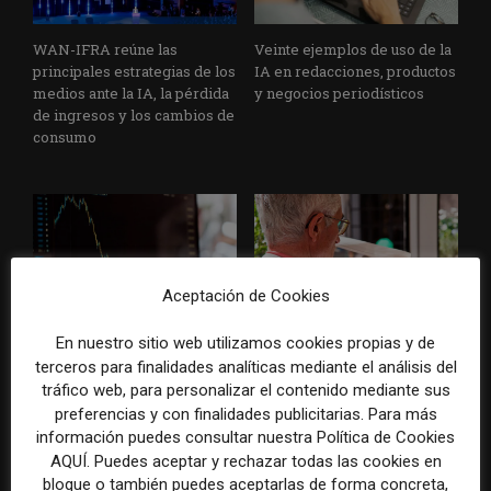
WAN-IFRA reúne las
Veinte ejemplos de uso de la
principales estrategias de los
IA en redacciones, productos
medios ante la IA, la pérdida
y negocios periodísticos
de ingresos y los cambios de
consumo
Aceptación de Cookies
La bolsa ha borrado hasta el
Los medios tienen audiencia,
En nuestro sitio web utilizamos cookies propias y de
98% del valor de algunos
pero no siempre comunidad:
terceros para finalidades analíticas mediante el análisis del
grandes grupos de prensa
cómo activar a los lectores
tráfico web, para personalizar el contenido mediante sus
tradicionales
que siguen las noticias en
preferencias y con finalidades publicitarias. Para más
silencio
información puedes consultar nuestra Política de Cookies
AQUÍ. Puedes aceptar y rechazar todas las cookies en
bloque o también puedes aceptarlas de forma concreta,