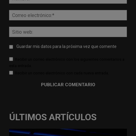
Corr
elect
Sitio
web:
Guardar mis datos para la próxima vez que comente
Recibir un correo electrónico con los siguientes comentarios a
esta entrada.
Recibir un correo electrónico con cada nueva entrada.
ÚLTIMOS ARTÍCULOS