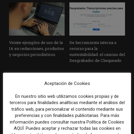
Veinte ejemplos de uso de la
De herramienta interna a
IA en redacciones, productos
recurso para la
y negocios periodísticos
sustentabilidad: el camino del
Desgrabador de Chequeado
Aceptación de Cookies
En nuestro sitio web utilizamos cookies propias y de
terceros para finalidades analíticas mediante el análisis del
tráfico web, para personalizar el contenido mediante sus
preferencias y con finalidades publicitarias. Para más
La bolsa ha borrado hasta el
Los medios tienen audiencia,
información puedes consultar nuestra Política de Cookies
98% del valor de algunos
pero no siempre comunidad:
grandes grupos de prensa
cómo activar a los lectores
AQUÍ. Puedes aceptar y rechazar todas las cookies en