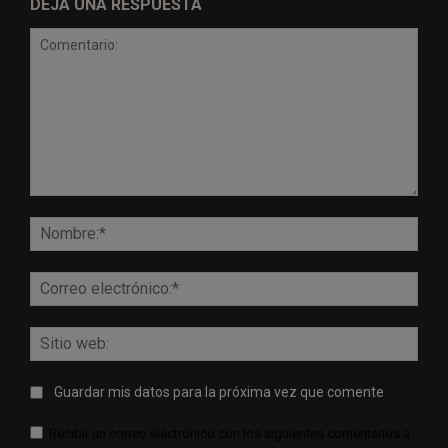
DEJA UNA RESPUESTA
Comentario:
Nomb
Corr
elect
Sitio
web:
Guardar mis datos para la próxima vez que comente
Recibir un correo electrónico con los siguientes comentarios a