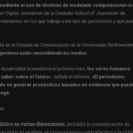
mediante el uso de técnicas de modelado computacional c
for Digital Journalism de la Graduate School of Journalism de
 elementos en los que trabaja este tipo de periodismo y qué pu
nte en la Escuela de Comunicación de la Universidad Northwester
lgoritmos están reescribiendo los medios
.
 desarrollará la pandemia el próximo mes,
los seres humanos
saber sobre el futuro
«, señala el informe.
«
El periodismo
do en generar pronósticos basados ​​en evidencia que pued
rega.
me:
ístico en varias dimensiones
, incluida la comunicación de
ermitir el análisis, el
razonamiento contrafáctico
y la críti