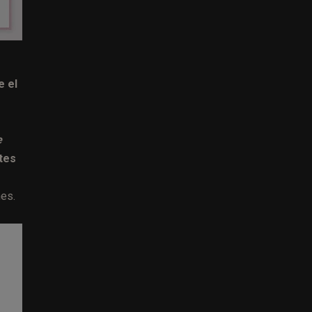
e el
e
tes
nes.