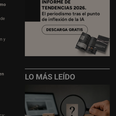
omo
ede
n y
en
LO MÁS LEÍDO
ca;