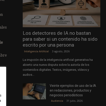
ón
ales
Los detectores de IA no bastan
para saber si un contenido ha sido
de
escrito por una persona
3 agosto, 2026
Inteligencia Artificial
mbre
La irrupción de la inteligencia artificial generativa ha
abierto una nueva disputa sobre la autoría de los
contenidos digitales. Textos, imágenes, vídeos y
ones
audios...
Veinte ejemplos de uso de la IA
en redacciones, productos y
la
negocios periodísticos
s
ar
a
31 julio, 2026
Audiencia
jo