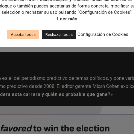
bloque o también puedes aceptarlas de forma concreta, modificar s
rovechen las predicciones de manera efectiva. como parte 
selección o rechazar su uso pulsando “Configuración de Cookies”.
Leer más
Configuración de Cookies
ntre jóvenes y sectores vulnerables y agrava la desconexi
Aceptar todas
Rechazar todas
es el del periodismo predictivo de temas políticos, y pone vari
ismo predictivo desde 2008. El editor gerente Micah Cohen explic
idera esta carrera y quién es probable que gane?»