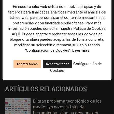
En nuestro sitio web utilizamos cookies propias y de
ETIQUETAS
Alfonso Nogales
Evoca
la Voz de Galicía
terceros para finalidades analíticas mediante el análisis del
larioja.com
Óscar Beltrán de Otálora
periódicos españoles
tráfico web, para personalizar el contenido mediante sus
preferencias y con finalidades publicitarias. Para más
Periodicos locales
periodismo local
Prensa Ibérica
información puedes consultar nuestra Política de Cookies
Tomás García Morán
Vocento
AQUÍ. Puedes aceptar y rechazar todas las cookies en
bloque o también puedes aceptarlas de forma concreta,
Artículo anterior
Artículo siguiente
modificar su selección o rechazar su uso pulsando
Los periódicos españoles con
Claves para mejorar las
“Configuración de Cookies”.
Leer más
contenidos de pago buscan
suscripciones en medios,
soluciones para salir del
según Billy D. Aldea-Martínez
Configuración de
Aceptar todas
Rechazar todas
estancamiento de las
(Piano)
Cookies
suscripciones
ARTÍCULOS RELACIONADOS
El gran problema tecnológico de los
medios ya no es la falta de
herramientas, sino su desconexión