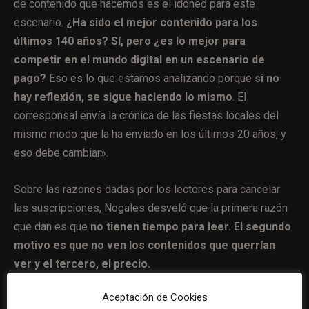
de contenido que hacemos es el idóneo para este
escenario.
¿Ha sido el mejor contenido para los
últimos 140 años? Sí, pero ¿es lo mejor para
competir en el mundo digital en un escenario de
pago?
Eso es lo que estamos analizando porque
si no
hay reflexión, se sigue haciendo lo mismo
. El
corresponsal envía la crónica de las fiestas locales del
mismo modo que la ha enviado en los últimos 20 años, y
eso debe cambiar».
Sobre las razones dadas por los lectores para cancelar
las suscripciones, Nogales desveló que la primera razón
que dan es que
no tienen tiempo para leer. El segundo
motivo es que no ven los contenidos que querrían
ver y el tercero, el precio.
Aceptación de Cookies