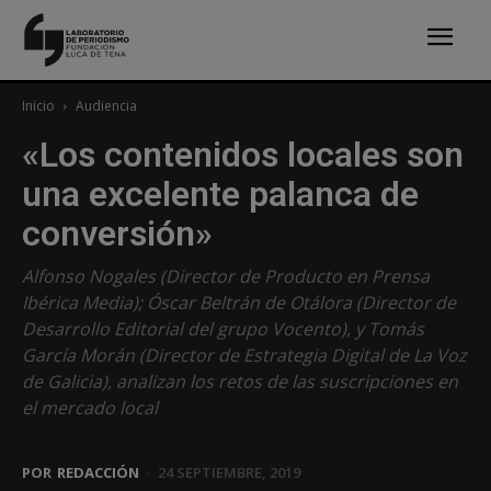
Inicio
Audiencia
«Los contenidos locales son
una excelente palanca de
conversión»
Alfonso Nogales (Director de Producto en Prensa
Ibérica Media); Óscar Beltrán de Otálora (Director de
Desarrollo Editorial del grupo Vocento), y Tomás
García Morán (Director de Estrategia Digital de La Voz
de Galicia), analizan los retos de las suscripciones en
el mercado local
POR
REDACCIÓN
-
24 SEPTIEMBRE, 2019