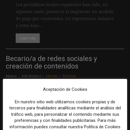
Los periódicos locales españoles han sido, en
algunos casos, pioneros al implantar un modelo
de pago por contenidos. Su experiencia, balance
y retos han...
Leer más
Becario/a de redes sociales y
creación de contenidos
Madrid
ASE Athletics
Híbrido
Prácticas
Aceptación de Cookies
Creador/a de contenidos
En nuestro sitio web utilizamos cookies propias y de
Barcelona
Gods Brand
Indefinido
Tiempo completo
terceros para finalidades analíticas mediante el análisis del
tráfico web, para personalizar el contenido mediante sus
preferencias y con finalidades publicitarias. Para más
Responsable de marcas y patrocinios
información puedes consultar nuestra Política de Cookies