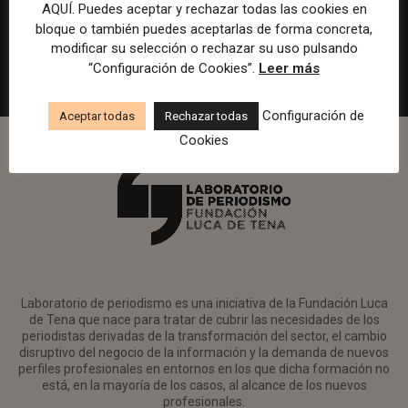
en Watif TV
AQUÍ. Puedes aceptar y rechazar todas las cookies en
bloque o también puedes aceptarlas de forma concreta,
Madrid
Watif
Presencial
Tiempo completo
modificar su selección o rechazar su uso pulsando
“Configuración de Cookies”.
Leer más
Configuración de
Aceptar todas
Rechazar todas
Cookies
Laboratorio de periodismo es una iniciativa de la Fundación Luca
de Tena que nace para tratar de cubrir las necesidades de los
periodistas derivadas de la transformación del sector, el cambio
disruptivo del negocio de la información y la demanda de nuevos
perfiles profesionales en entornos en los que dicha formación no
está, en la mayoría de los casos, al alcance de los nuevos
profesionales.