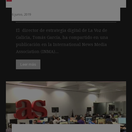
Voz de Galicia
6 junio, 2019
El director de estrategia digital de La Voz de
Galicia, Tomás García, ha compartido en una
publicación en la International News Media
Association (INMA)...
Leer más
As cierra un acuerdo con Twitter para