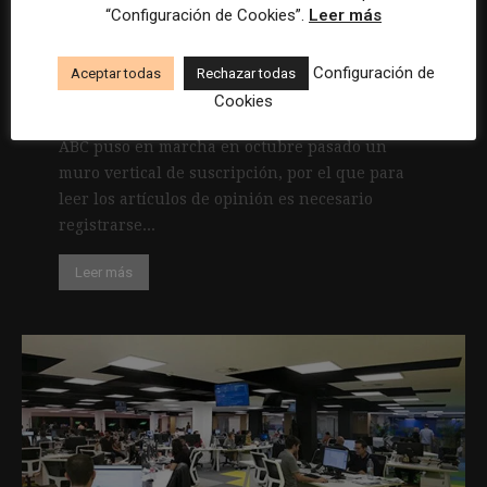
“Configuración de Cookies”.
Leer más
para empezar a personalizar la
información
Configuración de
Aceptar todas
Rechazar todas
3 junio, 2019
Cookies
ABC puso en marcha en octubre pasado un
muro vertical de suscripción, por el que para
leer los artículos de opinión es necesario
registrarse...
Leer más