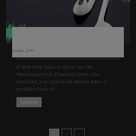
El fulgurante éxito del podcast The
Daily del New York Times
3 mayo, 2019
El New York Times es (junto con The
Washington Post, Financial Times, The
Guardian, y un puñado de medios más), el
periódico hacia el...
Leer más
1
2