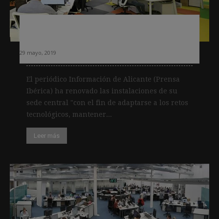
El periódico Información moderniza
la redacción e integra la televisión
29 mayo, 2019
El periódico Información de Alicante (Prensa
Ibérica) ha renovado las instalaciones de su
sede central "con el fin de adaptarse a los retos
tecnológicos, mantener...
Leer más