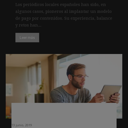
Los periódicos locales españoles han sido, en
algunos casos, pioneros al implantar un modelo
de pago por contenidos. Su experiencia, balance
y retos han...
Leer más
El pago por noticias sigue estancado
en el 10% en España desde 2015
13 junio, 2019