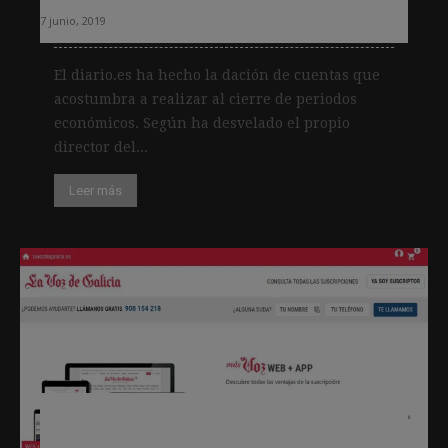
7 junio, 2019
El diario.es ha hecho la dación de cuentas que
acostumbra a realizar al cierre de periodos
económicos. Según ha desvelado el propio
director del...
Leer más
Siete conclusiones tras el
lanzamiento del muro de pago en la