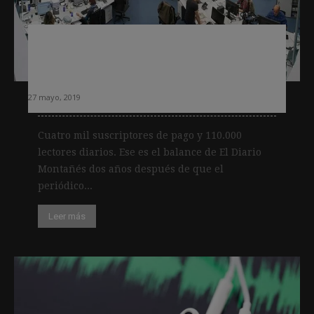
El Diario Montañés alcanza los 4.000
suscriptores de pago dos años después
lanzar el «paywall»
27 mayo, 2019
Cuatro mil suscriptores de pago y 110.000
lectores diarios. Ese es el balance de El Diario
Montañés dos años después de que el
periódico...
Leer más