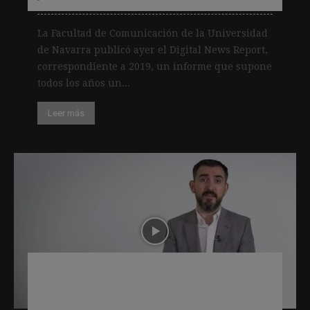
La Facultad de Comunicación de la Universidad
de Navarra publicó ayer el Digital News Report,
correspondiente a 2019, un informe que supone
todos los años un...
Leer más
Eldiario.es anuncia cambios en el
modelo de suscriptores tras alcanzar
los 34.000 socios