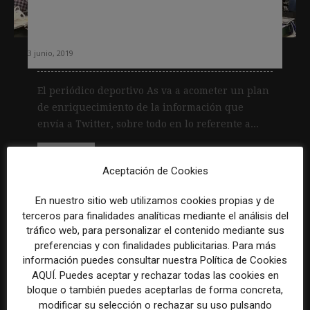
poder enriquecer los contenidos que
envía
3 junio, 2019
El periódico deportivo As va a acometer un plan
de enriquecimiento de la información que
envía a Twitter, sobre todo en lo referente a...
Leer más
Aceptación de Cookies
En nuestro sitio web utilizamos cookies propias y de
terceros para finalidades analíticas mediante el análisis del
tráfico web, para personalizar el contenido mediante sus
preferencias y con finalidades publicitarias. Para más
información puedes consultar nuestra Política de Cookies
AQUÍ. Puedes aceptar y rechazar todas las cookies en
bloque o también puedes aceptarlas de forma concreta,
modificar su selección o rechazar su uso pulsando
ABC pregunta datos a los suscriptores