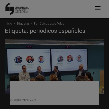
Inicio
Etiquetas
Periódicos españoles
Etiqueta: periódicos españoles
«Los contenidos locales son una
excelente palanca de conversión»
24 septiembre, 2019