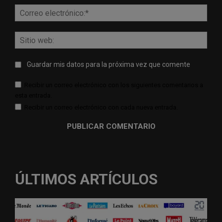
Corr
elect
Sitio
web:
Guardar mis datos para la próxima vez que comente
Recibir un correo electrónico con los siguientes comentarios a
esta entrada.
Recibir un correo electrónico con cada nueva entrada.
ÚLTIMOS ARTÍCULOS