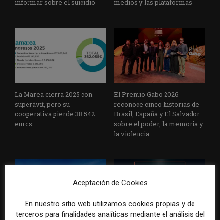
informar sobre el suicidio
medios y las plataformas
La Marea cierra 2025 con
El Premio Gabo 2026
superávit, pero su
reconoce cinco historias de
cooperativa pierde 38.542
Brasil, España y El Salvador
euros
sobre el poder, la memoria y
la violencia
Aceptación de Cookies
En nuestro sitio web utilizamos cookies propias y de
terceros para finalidades analíticas mediante el análisis del