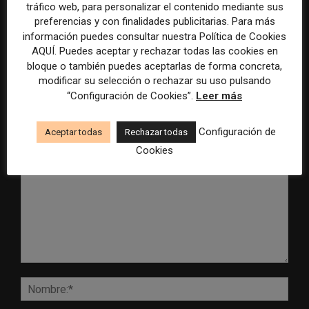
tráfico web, para personalizar el contenido mediante sus
Radio Televisión Madrid
ADEPA crea un premio
establece un sistema de
especial para la mejor
preferencias y con finalidades publicitarias. Para más
control para el uso de la
cobertura periodística del
información puedes consultar nuestra Política de Cookies
inteligencia artificial
Mundial 2026
AQUÍ. Puedes aceptar y rechazar todas las cookies en
bloque o también puedes aceptarlas de forma concreta,
modificar su selección o rechazar su uso pulsando
“Configuración de Cookies”.
Leer más
DEJA UNA RESPUESTA
Configuración de
Aceptar todas
Rechazar todas
Cookies
Comentario:
Nomb