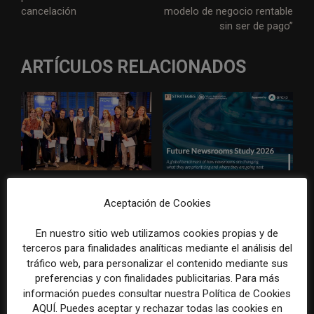
cancelación
modelo de negocio rentable
sin ser de pago”
ARTÍCULOS RELACIONADOS
Doce lecciones de Oxford
Las redacciones que no
para las redacciones: menos
alineen estrategia, audiencia,
Aceptación de Cookies
retórica sobre innovación y
capacidades e IA tendrán
más método periodístico
más dificultades para
En nuestro sitio web utilizamos cookies propias y de
competir, según WAN-IFRA y
terceros para finalidades analíticas mediante el análisis del
FT Strategies
tráfico web, para personalizar el contenido mediante sus
preferencias y con finalidades publicitarias. Para más
información puedes consultar nuestra Política de Cookies
AQUÍ. Puedes aceptar y rechazar todas las cookies en