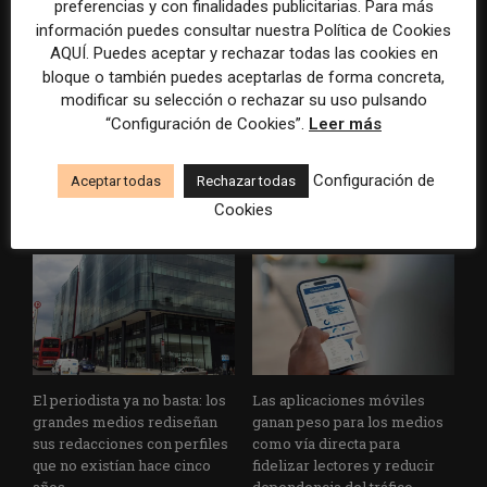
preferencias y con finalidades publicitarias. Para más
información puedes consultar nuestra Política de Cookies
AQUÍ. Puedes aceptar y rechazar todas las cookies en
bloque o también puedes aceptarlas de forma concreta,
modificar su selección o rechazar su uso pulsando
“Configuración de Cookies”.
Leer más
Usar la IA solo para producir
Doce lecciones de Oxford
más rápido no transformará
para las redacciones: menos
el periodismo
retórica sobre innovación y
Configuración de
Aceptar todas
Rechazar todas
más método periodístico
Cookies
El periodista ya no basta: los
Las aplicaciones móviles
grandes medios rediseñan
ganan peso para los medios
sus redacciones con perfiles
como vía directa para
que no existían hace cinco
fidelizar lectores y reducir