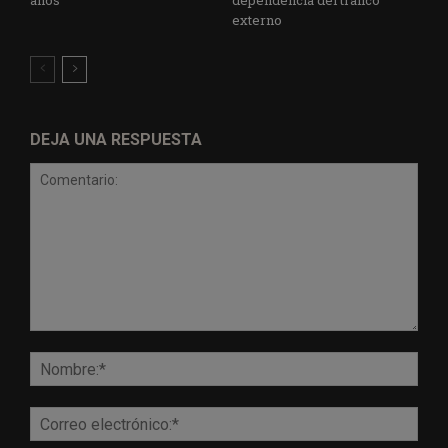
años
dependencia del tráfico
externo
DEJA UNA RESPUESTA
Comentario:
Nomb
Corr
elect