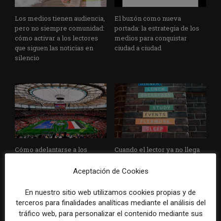
Los medios tienen audiencia,
El buzón como nueva
pero no siempre comunidad:
portada: la estrategia de los
cómo activar a los lectores
medios para conquistar
que siguen las noticias en
ciudad a ciudad
silencio
Cómo adelantarse a los
Cuando el lector ya no llega
resúmenes con IA de Google
al medio, el medio tiene que
en las noticias de última hora:
llegar a sus rutinas
Aceptación de Cookies
el ejemplo de USA Today
durante el Mundial de...
En nuestro sitio web utilizamos cookies propias y de
terceros para finalidades analíticas mediante el análisis del
tráfico web, para personalizar el contenido mediante sus