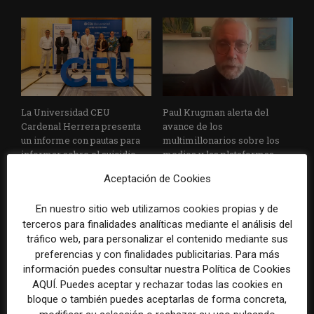
La Universidad CEU
Paul Krugman alerta del
Cardenal Herrera presenta
avance de los
un informe con pautas para
multimillonarios sobre los
informar sobre el suicidio
medios y las plataformas
Aceptación de Cookies
En nuestro sitio web utilizamos cookies propias y de
terceros para finalidades analíticas mediante el análisis del
tráfico web, para personalizar el contenido mediante sus
preferencias y con finalidades publicitarias. Para más
información puedes consultar nuestra Política de Cookies
AQUÍ. Puedes aceptar y rechazar todas las cookies en
La Marea cierra 2025 con
El Premio Gabo 2026
superávit, pero su
reconoce cinco historias de
bloque o también puedes aceptarlas de forma concreta,
cooperativa pierde 38.542
Brasil, España y El Salvador