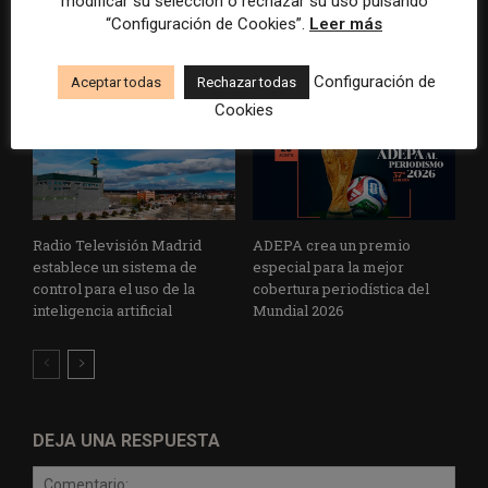
modificar su selección o rechazar su uso pulsando
euros
sobre el poder, la memoria y
“Configuración de Cookies”.
Leer más
la violencia
Configuración de
Aceptar todas
Rechazar todas
Cookies
Radio Televisión Madrid
ADEPA crea un premio
establece un sistema de
especial para la mejor
control para el uso de la
cobertura periodística del
inteligencia artificial
Mundial 2026
DEJA UNA RESPUESTA