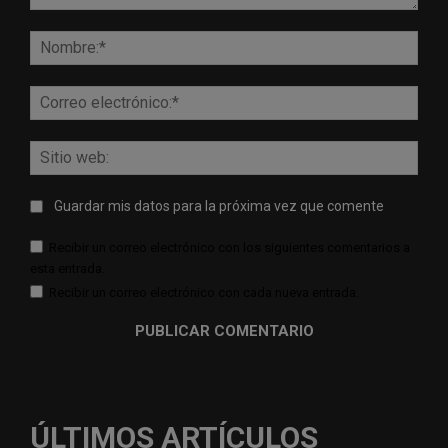
Comentario:
Nomb
Corr
elect
Sitio
web:
Guardar mis datos para la próxima vez que comente
Recibir un correo electrónico con los siguientes comentarios a
esta entrada.
Recibir un correo electrónico con cada nueva entrada.
ÚLTIMOS ARTÍCULOS