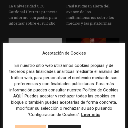
La Universidad CEU
Paul Krugman alerta del
Cardenal Herrera presenta
avance de los
un informe con pautas para
multimillonarios sobre los
informar sobre el suicidio
medios y las plataformas
Aceptación de Cookies
En nuestro sitio web utilizamos cookies propias y de
terceros para finalidades analíticas mediante el análisis del
La Marea cierra 2025 con
El Premio Gabo 2026
tráfico web, para personalizar el contenido mediante sus
superávit, pero su
reconoce cinco historias de
preferencias y con finalidades publicitarias. Para más
cooperativa pierde 38.542
Brasil, España y El Salvador
información puedes consultar nuestra Política de Cookies
euros
sobre el poder, la memoria y
AQUÍ. Puedes aceptar y rechazar todas las cookies en
la violencia
bloque o también puedes aceptarlas de forma concreta,
modificar su selección o rechazar su uso pulsando
“Configuración de Cookies”.
Leer más