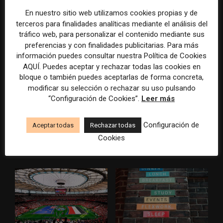
tradicionales
En nuestro sitio web utilizamos cookies propias y de
terceros para finalidades analíticas mediante el análisis del
tráfico web, para personalizar el contenido mediante sus
preferencias y con finalidades publicitarias. Para más
información puedes consultar nuestra Política de Cookies
AQUÍ. Puedes aceptar y rechazar todas las cookies en
bloque o también puedes aceptarlas de forma concreta,
modificar su selección o rechazar su uso pulsando
“Configuración de Cookies”.
Leer más
Los medios tienen audiencia,
El buzón como nueva
pero no siempre comunidad:
portada: la estrategia de los
cómo activar a los lectores
medios para conquistar
Configuración de
Aceptar todas
Rechazar todas
que siguen las noticias en
ciudad a ciudad
Cookies
silencio