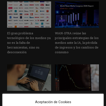
El gran problema
WAN-IFRA reúne las
tecnológico de los medios ya
principales estrategias de los
no es la falta de
medios ante la IA, la pérdida
herramientas, sino su
de ingresos y los cambios de
desconexión
consumo
Veinte ejemplos de uso de la
La bolsa ha borrado hasta el
IA en redacciones, productos
98% del valor de algunos
Aceptación de Cookies
y negocios periodísticos
grandes grupos de prensa