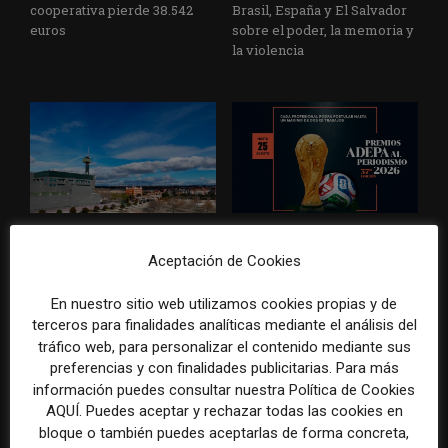
cooperativa pierde 38.542
Brasil, España y El Salvador
euros
sobre el poder, la memoria y
la violencia
Radio Televisión Madrid
ADEPA crea un premio
establece un sistema de
especial para la mejor
Aceptación de Cookies
control para el uso de la
cobertura periodística del
inteligencia artificial
Mundial 2026
En nuestro sitio web utilizamos cookies propias y de
terceros para finalidades analíticas mediante el análisis del
tráfico web, para personalizar el contenido mediante sus
preferencias y con finalidades publicitarias. Para más
información puedes consultar nuestra Política de Cookies
AQUÍ. Puedes aceptar y rechazar todas las cookies en
DEJA UNA RESPUESTA
bloque o también puedes aceptarlas de forma concreta,