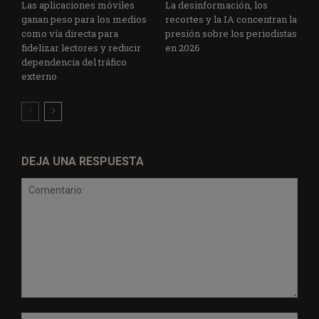
Las aplicaciones móviles
La desinformación, los
ganan peso para los medios
recortes y la IA concentran la
como vía directa para
presión sobre los periodistas
fidelizar lectores y reducir
en 2026
dependencia del tráfico
externo
DEJA UNA RESPUESTA
Comentario:
Nomb