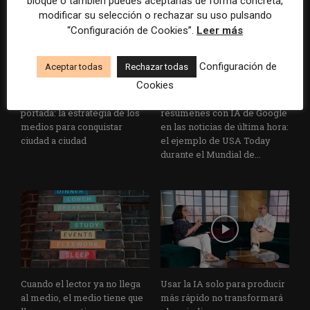
bloque o también puedes aceptarlas de forma concreta,
modificar su selección o rechazar su uso pulsando
“Configuración de Cookies”.
Leer más
Configuración de
Aceptar todas
Rechazar todas
Cookies
El buzón como nueva
Cómo adelantarse a los
portada: la estrategia de los
resúmenes con IA de Google
medios para conquistar
en las noticias de última hora:
ciudad a ciudad
el ejemplo de USA Today
durante el Mundial de...
Cuando el lector ya no llega
Usar la IA solo para producir
al medio, el medio tiene que
más rápido no transformará