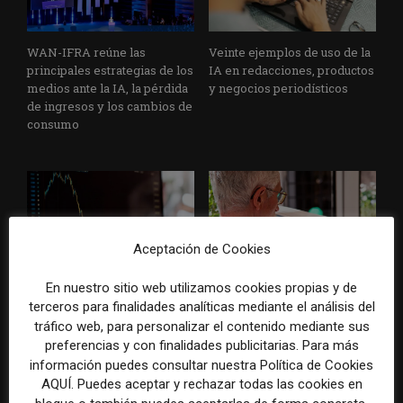
WAN-IFRA reúne las
Veinte ejemplos de uso de la
principales estrategias de los
IA en redacciones, productos
medios ante la IA, la pérdida
y negocios periodísticos
de ingresos y los cambios de
consumo
Aceptación de Cookies
En nuestro sitio web utilizamos cookies propias y de
La bolsa ha borrado hasta el
Los medios tienen audiencia,
terceros para finalidades analíticas mediante el análisis del
98% del valor de algunos
pero no siempre comunidad:
tráfico web, para personalizar el contenido mediante sus
grandes grupos de prensa
cómo activar a los lectores
preferencias y con finalidades publicitarias. Para más
tradicionales
que siguen las noticias en
silencio
información puedes consultar nuestra Política de Cookies
AQUÍ. Puedes aceptar y rechazar todas las cookies en