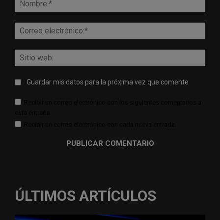
Corr
elect
Sitio
web:
Guardar mis datos para la próxima vez que comente
Recibir un correo electrónico con los siguientes comentarios a
esta entrada.
Recibir un correo electrónico con cada nueva entrada.
ÚLTIMOS ARTÍCULOS