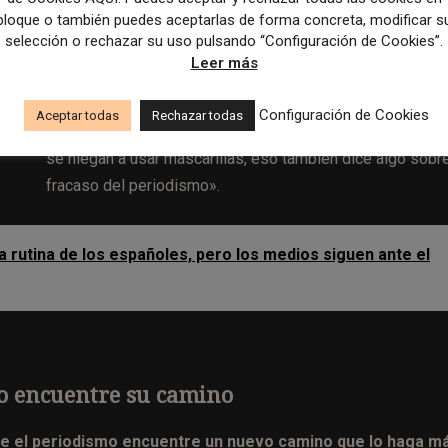
bloque o también puedes aceptarlas de forma concreta, modificar s
todo el mundo. Con eso el trabajo está hecho. Nos
selección o rechazar su uso pulsando “Configuración de Cookies”.
E
decimos a nosotros mismos: lo que le pase ya no es
Leer más
trabajo.
En el papel de educadores, debemos preocupar
por si nuestros estudiantes están aprendiendo lo que
Configuración de Cookies
Aceptar todas
Rechazar todas
queremos. Cuando vemos a personas en Estados Unidos
se niegan a usar máscarillas, eso también dice algo sobre
fracaso del periodismo».
la rutina de los españoles, pero los medios siguen ante el
mo encuentre su camino
e el periodismo encuentre un nuevo camino que lo haga m