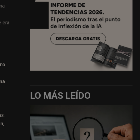
una
e era
tro
ma
LO MÁS LEÍDO
as.
n,