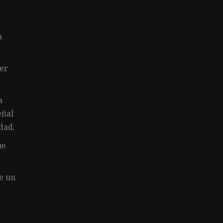
a
cer
a
eñal
dad.
ue
e un