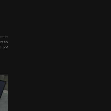
uiente
greso
 FIPP