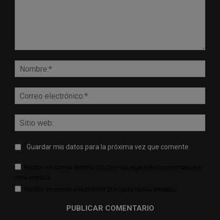
Comentario:
Nomb
Corr
elect
Sitio
web:
Guardar mis datos para la próxima vez que comente
Recibir un correo electrónico con los siguientes comentarios a
esta entrada.
Recibir un correo electrónico con cada nueva entrada.