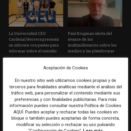
La Universidad CEU
Paul Krugman alerta del
Cardenal Herrera presenta
avance de los
un informe con pautas para
multimillonarios sobre los
informar sobre el suicidio
medios y las plataformas
Aceptación de Cookies
En nuestro sitio web utilizamos cookies propias y de
terceros para finalidades analíticas mediante el análisis del
tráfico web, para personalizar el contenido mediante sus
preferencias y con finalidades publicitarias. Para más
La Marea cierra 2025 con
El Premio Gabo 2026
información puedes consultar nuestra Política de Cookies
superávit, pero su
reconoce cinco historias de
AQUÍ. Puedes aceptar y rechazar todas las cookies en
cooperativa pierde 38.542
Brasil, España y El Salvador
bloque o también puedes aceptarlas de forma concreta,
euros
sobre el poder, la memoria y
modificar su selección o rechazar su uso pulsando
la violencia
“Configuración de Cookies”.
Leer más