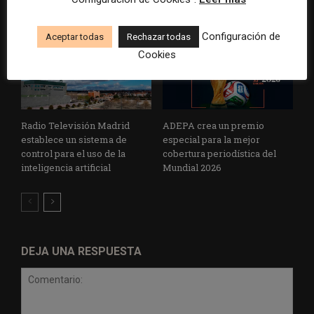
Configuración de
Aceptar todas
Rechazar todas
Cookies
Radio Televisión Madrid
ADEPA crea un premio
establece un sistema de
especial para la mejor
control para el uso de la
cobertura periodística del
inteligencia artificial
Mundial 2026
DEJA UNA RESPUESTA