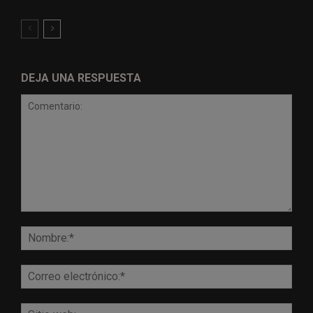
DEJA UNA RESPUESTA
Comentario:
Nomb
Corr
elect
Sitio