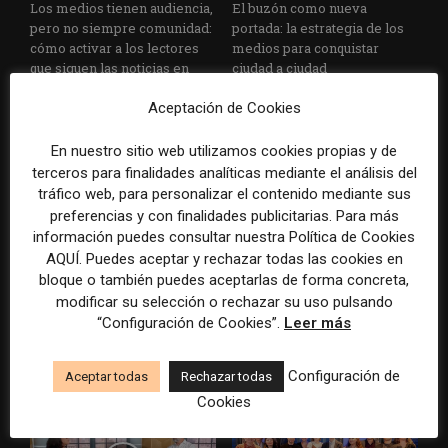
Los medios tienen audiencia,
El buzón como nueva
pero no siempre comunidad:
portada: la estrategia de los
cómo activar a los lectores
medios para conquistar
que siguen las noticias en
ciudad a ciudad
silencio
Aceptación de Cookies
En nuestro sitio web utilizamos cookies propias y de
terceros para finalidades analíticas mediante el análisis del
tráfico web, para personalizar el contenido mediante sus
preferencias y con finalidades publicitarias. Para más
información puedes consultar nuestra Política de Cookies
AQUÍ. Puedes aceptar y rechazar todas las cookies en
Cómo adelantarse a los
Cuando el lector ya no llega
bloque o también puedes aceptarlas de forma concreta,
resúmenes con IA de Google
al medio, el medio tiene que
modificar su selección o rechazar su uso pulsando
en las noticias de última hora:
llegar a sus rutinas
“Configuración de Cookies”.
Leer más
el ejemplo de USA Today
durante el Mundial de...
Configuración de
Aceptar todas
Rechazar todas
Cookies