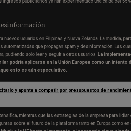
 ingresos publicitarios ya han experimentado una caída del 55%
 desinformación
ara nuevos usuarios en Filipinas y Nueva Zelanda. La medida, par
tas automatizadas que propagan spam y desinformación. Las cue
ma, pudiendo solo leer y seguir a otros usuarios.
La implementa
milar podría aplicarse en la Unión Europea como un intento 
nque esto es aún especulativo.
citario y apunta a competir por presupuestos de rendimient
ensifica, mientras que las estrategias de la empresa para lidiar
untas sobre el futuro de la plataforma tanto en Europa como en 