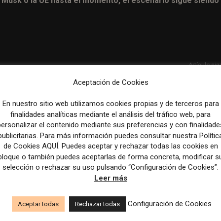
e Musk o la UE hasta el momento, el escenario sigue siendo
Artículo sig
Come For the Newsletter, Stay For the Discord: Why
Aceptación de Cookies
Newsletters Have Private Communities for Their Subscr
En nuestro sitio web utilizamos cookies propias y de terceros para
finalidades analíticas mediante el análisis del tráfico web, para
personalizar el contenido mediante sus preferencias y con finalidade
publicitarias. Para más información puedes consultar nuestra Polític
de Cookies AQUÍ. Puedes aceptar y rechazar todas las cookies en
bloque o también puedes aceptarlas de forma concreta, modificar s
selección o rechazar su uso pulsando “Configuración de Cookies”.
Leer más
Configuración de Cookies
Aceptar todas
Rechazar todas