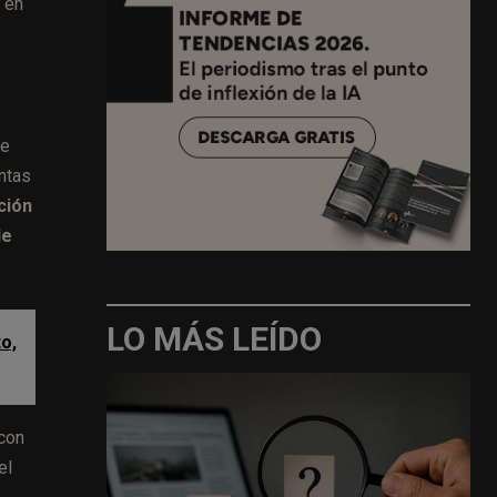
 en
te
ntas
ción
de
LO MÁS LEÍDO
o,
 con
el