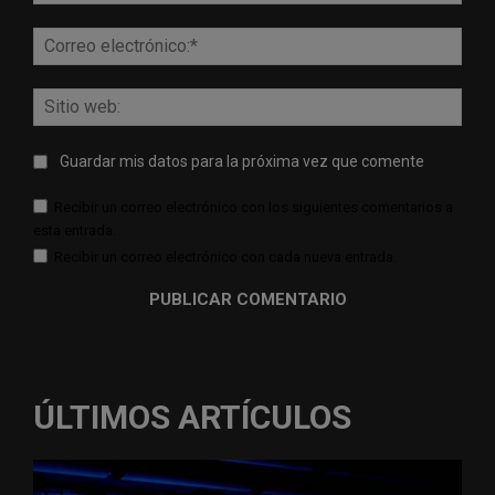
Corr
elect
Sitio
web:
Guardar mis datos para la próxima vez que comente
Recibir un correo electrónico con los siguientes comentarios a
esta entrada.
Recibir un correo electrónico con cada nueva entrada.
ÚLTIMOS ARTÍCULOS