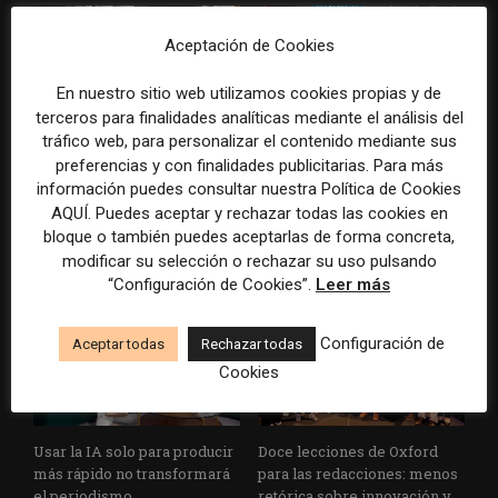
Aceptación de Cookies
En nuestro sitio web utilizamos cookies propias y de
terceros para finalidades analíticas mediante el análisis del
tráfico web, para personalizar el contenido mediante sus
Cómo adelantarse a los
Cuando el lector ya no llega
preferencias y con finalidades publicitarias. Para más
resúmenes con IA de Google
al medio, el medio tiene que
información puedes consultar nuestra Política de Cookies
en las noticias de última hora:
llegar a sus rutinas
AQUÍ. Puedes aceptar y rechazar todas las cookies en
el ejemplo de USA Today
bloque o también puedes aceptarlas de forma concreta,
durante el Mundial de...
modificar su selección o rechazar su uso pulsando
“Configuración de Cookies”.
Leer más
Configuración de
Aceptar todas
Rechazar todas
Cookies
Usar la IA solo para producir
Doce lecciones de Oxford
más rápido no transformará
para las redacciones: menos
el periodismo
retórica sobre innovación y