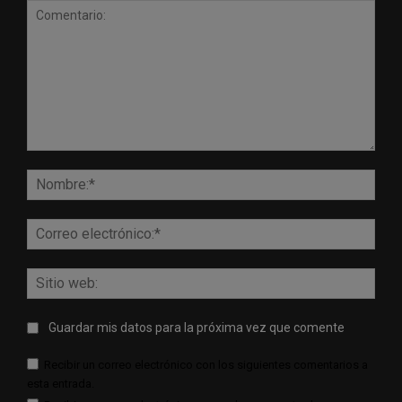
Comentario:
Nomb
Corr
elect
Sitio
web:
Guardar mis datos para la próxima vez que comente
Recibir un correo electrónico con los siguientes comentarios a
esta entrada.