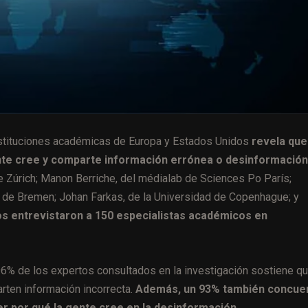
instituciones académicas de Europa y Estados Unidos
revela que
 gente cree y comparte información errónea o desinformación
de Zúrich; Manon Berriche, del médialab de Sciences Po París;
ón de Bremen; Johan Farkas, de la Universidad de Copenhague; y
s entrevistaron a 150 especialistas académicos en
 96% de los expertos consultados en la investigación sostiene qu
rten información incorrecta.
Además, un 93% también concue
r por qué la gente cree en la desinformación.