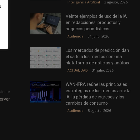
3 agosto, 2026
Inteligencia Artificial
u
Veinte ejemplos de uso de la IA
 que
en redacciones, productos y
negocios periodísticos
31 julio, 2026
Audiencia
Los mercados de predicción dan
el salto a los medios con una
plataforma de noticias y análisis
31 julio, 2026
ACTUALIDAD
WAN-IFRA reúne las principales
estrategias de los medios ante la
uiente
IA, la pérdida de ingresos y los
erver
cambios de consumo
5 agosto, 2026
Audiencia