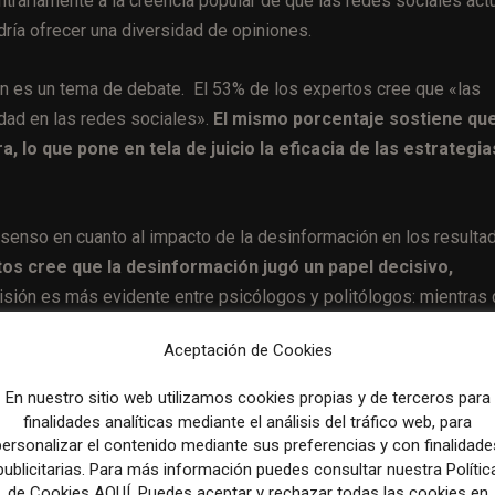
trariamente a la creencia popular de que las redes sociales act
ría ofrecer una diversidad de opiniones.
én es un tema de debate. El 53% de los expertos cree que «las
dad en las redes sociales».
El mismo porcentaje sostiene que
a, lo que pone en tela de juicio la eficacia de las estrategia
nsenso en cuanto al impacto de la desinformación en los resulta
os cree que la desinformación jugó un papel decisivo,
isión es más evidente entre psicólogos y politólogos: mientras
ue determinante, un contundente 73% de los politólogos rechaza
Aceptación de Cookies
En nuestro sitio web utilizamos cookies propias y de terceros para
finalidades analíticas mediante el análisis del tráfico web, para
lecciones periodísticas de Sergio Ramírez
personalizar el contenido mediante sus preferencias y con finalidade
publicitarias. Para más información puedes consultar nuestra Polític
de Cookies AQUÍ. Puedes aceptar y rechazar todas las cookies en