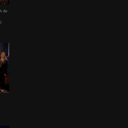
A de
l