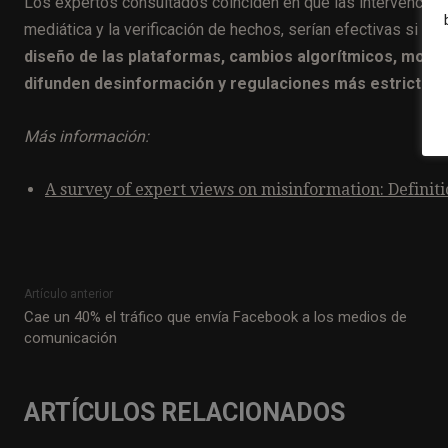
Los expertos consultados coinciden en que las intervencione
mediática y la verificación de hechos, serían efectivas si s
diseño de las plataformas, cambios algorítmicos, mode
difunden desinformación y regulaciones más estrictas.
Más información:
A survey of expert views on misinformation: Definitio
Artículo anterior
Cae un 40% el tráfico que envía Facebook a los medios de
comunicación
ARTÍCULOS RELACIONADOS