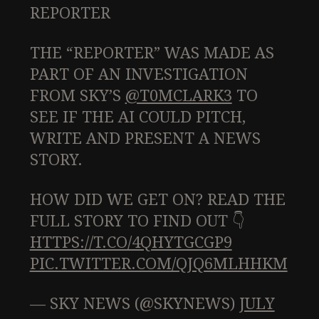
REPORTER
THE “REPORTER” WAS MADE AS
PART OF AN INVESTIGATION
FROM SKY’S
@T0MCLARK3
TO
SEE IF THE AI COULD PITCH,
WRITE AND PRESENT A NEWS
STORY.
HOW DID WE GET ON? READ THE
FULL STORY TO FIND OUT 👇
HTTPS://T.CO/4QHYTGCGP9
PIC.TWITTER.COM/QJQ6MLHHKM
— SKY NEWS (@SKYNEWS)
JULY