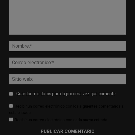
Comentario:
Nomb
Corr
elect
Sitio
web:
Guardar mis datos para la próxima vez que comente
Recibir un correo electrónico con los siguientes comentarios a
esta entrada.
Recibir un correo electrónico con cada nueva entrada.