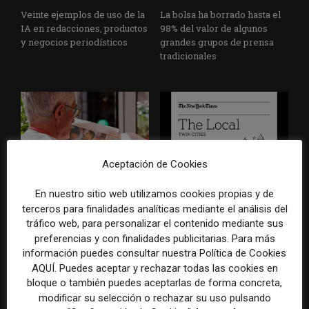
Veinte ejemplos de uso de la
La bolsa ha borrado hasta el
IA en redacciones, productos
98% del valor de algunos
y negocios periodísticos
grandes grupos de prensa
tradicionales
Aceptación de Cookies
Los medios tienen audiencia,
El buzón como nueva
En nuestro sitio web utilizamos cookies propias y de
pero no siempre comunidad:
portada: la estrategia de los
terceros para finalidades analíticas mediante el análisis del
cómo activar a los lectores
medios para conquistar
tráfico web, para personalizar el contenido mediante sus
que siguen las noticias en
ciudad a ciudad
preferencias y con finalidades publicitarias. Para más
silencio
información puedes consultar nuestra Política de Cookies
AQUÍ. Puedes aceptar y rechazar todas las cookies en
bloque o también puedes aceptarlas de forma concreta,
modificar su selección o rechazar su uso pulsando