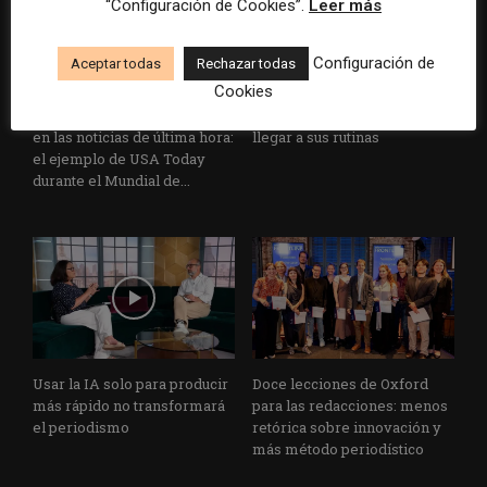
“Configuración de Cookies”.
Leer más
Configuración de
Aceptar todas
Rechazar todas
Cookies
Cómo adelantarse a los
Cuando el lector ya no llega
resúmenes con IA de Google
al medio, el medio tiene que
en las noticias de última hora:
llegar a sus rutinas
el ejemplo de USA Today
durante el Mundial de...
Usar la IA solo para producir
Doce lecciones de Oxford
más rápido no transformará
para las redacciones: menos
el periodismo
retórica sobre innovación y
más método periodístico