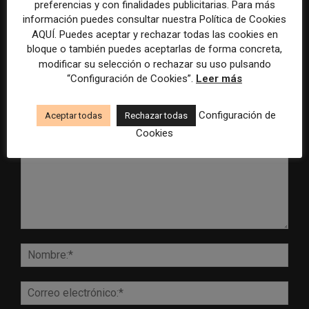
control para el uso de la
cobertura periodística del
preferencias y con finalidades publicitarias. Para más
inteligencia artificial
Mundial 2026
información puedes consultar nuestra Política de Cookies
AQUÍ. Puedes aceptar y rechazar todas las cookies en
bloque o también puedes aceptarlas de forma concreta,
modificar su selección o rechazar su uso pulsando
“Configuración de Cookies”.
Leer más
DEJA UNA RESPUESTA
Configuración de
Aceptar todas
Rechazar todas
Cookies
Comentario:
Nomb
Corr
elect