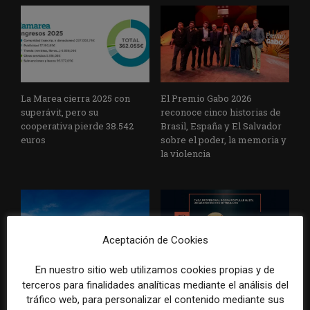
La Marea cierra 2025 con
El Premio Gabo 2026
superávit, pero su
reconoce cinco historias de
cooperativa pierde 38.542
Brasil, España y El Salvador
euros
sobre el poder, la memoria y
la violencia
Aceptación de Cookies
En nuestro sitio web utilizamos cookies propias y de
Radio Televisión Madrid
ADEPA crea un premio
terceros para finalidades analíticas mediante el análisis del
establece un sistema de
especial para la mejor
tráfico web, para personalizar el contenido mediante sus