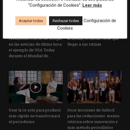
“Configuración de Cookies”.
Leer más
Configuración de
Aceptar todas
Rechazar todas
Cookies
Cómo adelantarse a los
Cuando el lector ya no llega
resúmenes con IA de Google
al medio, el medio tiene que
en las noticias de última hora:
llegar a sus rutinas
el ejemplo de USA Today
durante el Mundial de...
Usar la IA solo para producir
Doce lecciones de Oxford
más rápido no transformará
para las redacciones: menos
el periodismo
retórica sobre innovación y
más método periodístico