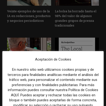
Veinte ejemplos de uso de la
La bolsa ha borrado hasta el
IA en redacciones, productos
98% del valor de algunos
y negocios periodísticos
grandes grupos de prensa
tradicionales
Aceptación de Cookies
Los medios tienen audiencia,
El buzón como nueva
En nuestro sitio web utilizamos cookies propias y de
pero no siempre comunidad:
portada: la estrategia de los
terceros para finalidades analíticas mediante el análisis del
cómo activar a los lectores
medios para conquistar
tráfico web, para personalizar el contenido mediante sus
que siguen las noticias en
ciudad a ciudad
preferencias y con finalidades publicitarias. Para más
silencio
información puedes consultar nuestra Política de Cookies
AQUÍ. Puedes aceptar y rechazar todas las cookies en
bloque o también puedes aceptarlas de forma concreta,
modificar su selección o rechazar su uso pulsando