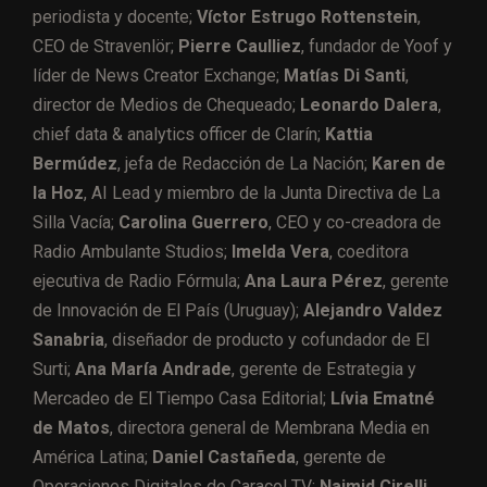
periodista y docente;
Víctor Estrugo Rottenstein
,
CEO de Stravenlör;
Pierre Caulliez
, fundador de Yoof y
líder de News Creator Exchange;
Matías Di Santi
,
director de Medios de Chequeado;
Leonardo Dalera
,
chief data & analytics officer de Clarín;
Kattia
Bermúdez
, jefa de Redacción de La Nación;
Karen de
la Hoz
, AI Lead y miembro de la Junta Directiva de La
Silla Vacía;
Carolina Guerrero
, CEO y co-creadora de
Radio Ambulante Studios;
Imelda Vera
, coeditora
ejecutiva de Radio Fórmula;
Ana Laura Pérez
, gerente
de Innovación de El País (Uruguay);
Alejandro Valdez
Sanabria
, diseñador de producto y cofundador de El
Surti;
Ana María Andrade
, gerente de Estrategia y
Mercadeo de El Tiempo Casa Editorial;
Lívia Ematné
de Matos
, directora general de Membrana Media en
América Latina;
Daniel Castañeda
, gerente de
Operaciones Digitales de Caracol TV;
Naimid Cirelli
,