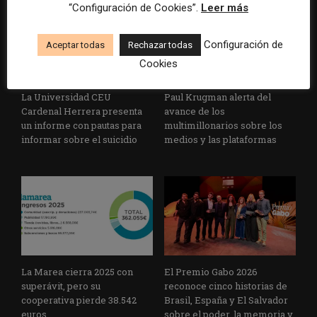
“Configuración de Cookies”.
Leer más
Configuración de
Aceptar todas
Rechazar todas
Cookies
La Universidad CEU
Paul Krugman alerta del
Cardenal Herrera presenta
avance de los
un informe con pautas para
multimillonarios sobre los
informar sobre el suicidio
medios y las plataformas
La Marea cierra 2025 con
El Premio Gabo 2026
superávit, pero su
reconoce cinco historias de
cooperativa pierde 38.542
Brasil, España y El Salvador
euros
sobre el poder, la memoria y