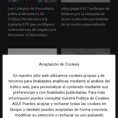
Los Colegios de Periodistas
eBay pagará 55,7 millones de
piden al Ministerio de
dólares por la campaña de
Política Territorial y a la
acoso contra dos periodistas
Agencia EFE que rectifiquen
de un medio especializado
convocatorias de empleo por
favorecer el intrusismo
Aceptación de Cookies
En nuestro sitio web utilizamos cookies propias y de
terceros para finalidades analíticas mediante el análisis del
EFE publica una guía para
Substack incorpora una
tráfico web, para personalizar el contenido mediante sus
integrar la inteligencia
herramienta que estima
preferencias y con finalidades publicitarias. Para más
artificial en sus procesos
cuánto contenido ha sido
información puedes consultar nuestra Política de Cookies
informativos con supervisión
escrito con inteligencia
AQUÍ. Puedes aceptar y rechazar todas las cookies en
humana
artificial
bloque o también puedes aceptarlas de forma concreta,
modificar su selección o rechazar su uso pulsando