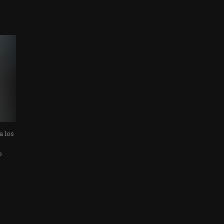
a los
o