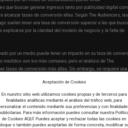
nes que buscan generar ingresos tanto por publicidad digital co
a alcanzar tasas de conversión altas. Según The Audiencers, las
o suelen tener una tasa de conversión superior a las que busc
 explicarse por la claridad del modelo de negocio y la falta de
ado por un medio puede tener un impacto en su tasa de convers
o medidos son los más comunes, pero el análisis de The
r tasas de conversión más altas. Sin embargo, se requiere una
y entender mejor las ventajas y desventajas de cada modelo.
Aceptación de Cookies
En nuestro sitio web utilizamos cookies propias y de terceros para
finalidades analíticas mediante el análisis del tráfico web, para
personalizar el contenido mediante sus preferencias y con finalidade
Artículo sig
publicitarias. Para más información puedes consultar nuestra Polític
10 things to build community in your remote or hybrid
organization 
de Cookies AQUÍ. Puedes aceptar y rechazar todas las cookies en
bloque o también puedes aceptarlas de forma concreta, modificar s