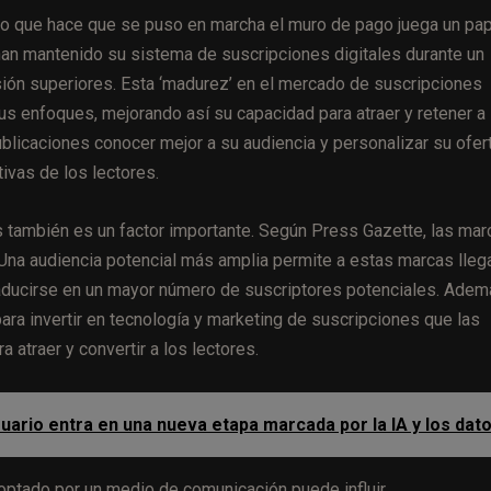
po que hace que se puso en marcha el muro de pago juega un pa
han mantenido su sistema de suscripciones digitales durante un
ión superiores. Esta ‘madurez’ en el mercado de suscripciones
 sus enfoques, mejorando así su capacidad para atraer y retener a
ublicaciones conocer mejor a su audiencia y personalizar su ofer
ivas de los lectores.
 también es un factor importante. Según Press Gazette, las mar
 Una audiencia potencial más amplia permite a estas marcas llega
aducirse en un mayor número de suscriptores potenciales. Adem
ra invertir en tecnología y marketing de suscripciones que las
atraer y convertir a los lectores.
uario entra en una nueva etapa marcada por la IA y los dat
ptado por un medio de comunicación puede influir