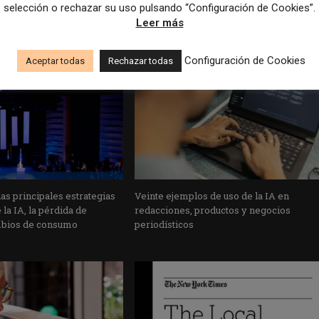
selección o rechazar su uso pulsando “Configuración de Cookies”.
Leer más
Configuración de Cookies
Aceptar todas
Rechazar todas
s principales estrategias
Veinte ejemplos de uso de la IA en
la IA, la pérdida de
redacciones, productos y negocios
mbios de consumo
periodísticos