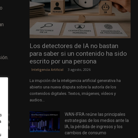
mo
an
Los detectores de IA no bastan
para saber si un contenido ha sido
ión.
escrito por una persona
3 agosto, 2026
Inteligencia Artificial
La irrupción de la inteligencia artificial generativa ha
abierto una nueva disputa sobre la autoría de los
contenidos digitales. Textos, imágenes, vídeos y
audios...
WAN-IFRA reúne las principales
s
uiente
estrategias de los medios ante la
a
 news
IA, la pérdida de ingresos y los
– RJI
cambios de consumo
u