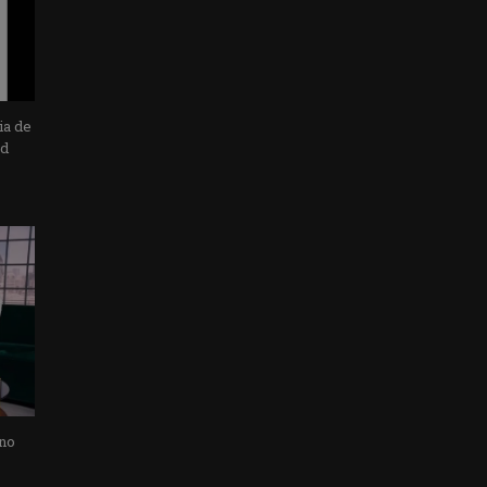
ia de
ad
 no