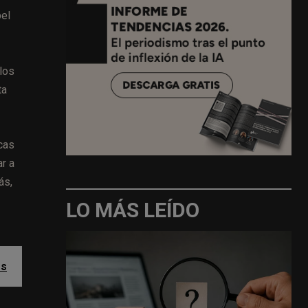
pel
 los
ta
cas
r a
ás,
LO MÁS LEÍDO
os