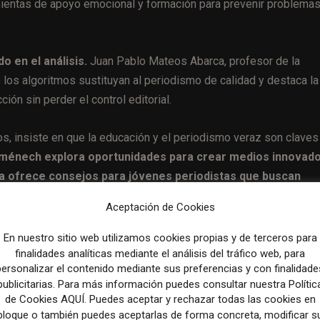
amientas de apoyo emocional y formación para prevenir problema
o en el análisis.
Juan Pablo Mateos Abarca, profesor de la
los algoritmos sustituyan al periodismo de calidad y destaca la
ión sin perder el control editorial.
os, insiste en que la educación y el periodismo veraz son claves
Doménech explora oportunidades para crear medios innovad
ta ofrece consejos para jóvenes periodistas que buscan
Aceptación de Cookies
En nuestro sitio web utilizamos cookies propias y de terceros para
finalidades analíticas mediante el análisis del tráfico web, para
personalizar el contenido mediante sus preferencias y con finalidade
Artículo sig
publicitarias. Para más información puedes consultar nuestra Polític
The Factuality of News on Twitter According to Digital Qual
de Cookies AQUÍ. Puedes aceptar y rechazar todas las cookies en
Audiences: Expectations, Perceptions, and Divergences
bloque o también puedes aceptarlas de forma concreta, modificar s
Journalism Considera