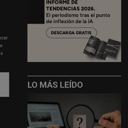
ecer
de
os
LO MÁS LEÍDO
a