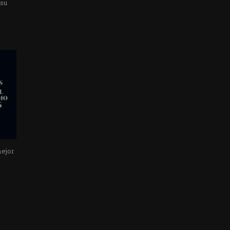
 su
mejor