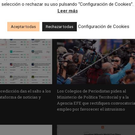
selección o rechazar su uso pulsando “Configuración de Cookies”.
Leer más
Configuración de Cookies
Aceptar todas
Rechazar todas
edicción dan el salto a los
Los Colegios de Periodistas piden al
taforma de noticias y
Ministerio de Política Territorial y a la
Agencia EFE que rectifiquen convocatori
empleo por favorecer el intrusismo