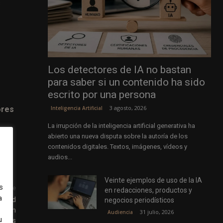
s
Los detectores de IA no bastan
para saber si un contenido ha sido
escrito por una persona
3 agosto, 2026
ores
Inteligencia Artificial
La irrupción de la inteligencia artificial generativa ha
abierto una nueva disputa sobre la autoría de los
contenidos digitales. Textos, imágenes, vídeos y
audios...
Veinte ejemplos de uso de la IA
s
uiente
en redacciones, productos y
a
ified
negocios periodísticos
 with
31 julio, 2026
Audiencia
u
tions